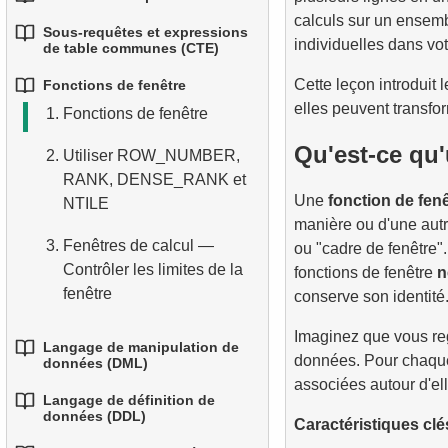
1.
Fonctions d'agrégation de
relationnelles
courantes
calculs sur un ensembl
3.
Combiner plusieurs
base
Sous-requêtes et expressions
1.
Fondamentaux des JOINs
individuelles dans vo
conditions
de table communes (CTE)
4.
3.
Types de données de base
Fonctions mathématiques
en SQL
2.
Regrouper les données
courantes
Cette leçon introduit
Fonctions de fenêtre
4.
Alias de colonnes
1.
Introduction aux sous-
5.
Comprendre les valeurs
2.
INNER JOIN — Combiner
elles peuvent transfo
3.
Filtrer les données
1.
Fonctions de fenêtre
requêtes
4.
NULL en SQL
Fonctions de date et
5.
Trier les résultats
les lignes correspondantes
groupées
d’heure
Qu'est-ce qu'
2.
Utiliser ROW_NUMBER,
2.
Sous-requêtes dans la
6.
Aperçu du SQL
6.
Limiter les résultats avec
3.
LEFT JOIN — Inclure
4.
Agrégation conditionnelle
RANK, DENSE_RANK et
clause WHERE
5.
Opérateur conditionnel
LIMIT et OFFSET
toutes les lignes de la table
Une
fonction de fen
NTILE
5.
Agrégation avancée
de gauche
manière ou d'une autr
3.
Sous-requêtes corrélées
7.
Tout combiner : WHERE,
3.
Fenêtres de calcul —
ou "cadre de fenêtre".
ORDER BY et LIMIT
4.
RIGHT JOIN — Inclure tous
4.
Expressions de Table
Contrôler les limites de la
fonctions de fenêtre
n
les enregistrements de la
Commune (CTE)
fenêtre
conserve son identité
table de droite
5.
CTE Récursives
4.
LAG, LEAD,
Imaginez que vous re
Langage de manipulation de
5.
FULL OUTER JOIN — Tout
FIRST_VALUE et
données. Pour chaque 
données (DML)
6.
Application des CTE
combiner des deux tables
LAST_VALUE
associées autour d'el
récursifs
Langage de définition de
1.
L'instruction INSERT INTO
données (DDL)
6.
CROSS JOIN — Le produit
Caractéristiques clé
cartésien