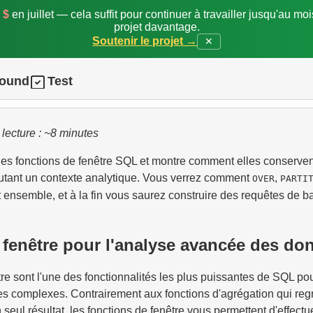
 $
en juillet — cela suffit pour continuer à travailler jusqu'au mo
projet davantage.
Soutenir le projet →
✕
round
Test
lecture : ~8 minutes
les fonctions de fenêtre SQL et montre comment elles conservent
outant un contexte analytique. Vous verrez comment
,
OVER
PARTI
 ensemble, et à la fin vous saurez construire des requêtes de b
 fenêtre pour l'analyse avancée des do
re sont l'une des fonctionnalités les plus puissantes de SQL pou
es complexes. Contrairement aux fonctions d'agrégation qui re
 seul résultat, les fonctions de fenêtre vous permettent d'effectu