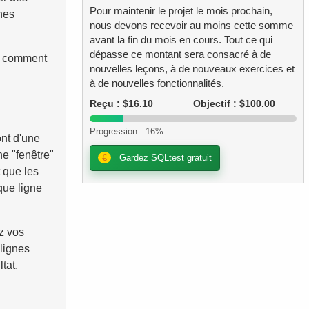
Pour maintenir le projet le mois prochain,
nes
nous devons recevoir au moins cette somme
avant la fin du mois en cours. Tout ce qui
dépasse ce montant sera consacré à de
re comment
nouvelles leçons, à de nouveaux exercices et
à de nouvelles fonctionnalités.
Reçu : $16.10
Objectif : $100.00
Progression : 16%
ont d'une
ne "fenêtre"
€
Gardez SQLtest gratuit
t que les
que ligne
z vos
lignes
tat.