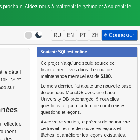
is prochain. Aidez-nous à maintenir le rythme et à soutenir le
⎆ Connexion
RU
EN
PT
ZH
Soutenir SQLtest.online
Ce projet n'a qu'une seule source de
financement : vos dons. Le coût de
 le détail
maintenance mensuel est de
$100
.
et
TION BY
Le mois dernier, j'ai ajouté une nouvelle base
ase sur
de données MariaDB avec une base
University DB préchargée, 9 nouvelles
questions, et j'ai refactoré de nombreuses
nnées
questions et leçons.
Avec votre soutien, je prévois de poursuivre
r effectuer
ce travail : écrire de nouvelles leçons et
groupent
tâches, et améliorer les leçons existantes.
er des