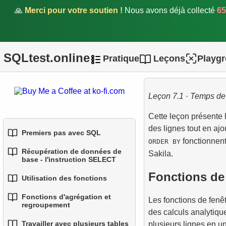
🙏
Merci pour votre soutien !
Nous avons déjà collecté
65
SQLtest.online
Pratique
Leçons
Playg
Soutenez le projet.
Leçon 7.1 · Temps de 
Cette leçon présente 
des lignes tout en aj
Premiers pas avec SQL
fonctionnent
ORDER BY
Récupération de données de
Sakila.
1.
Introduction aux bases de
base - l'instruction SELECT
données
Fonctions de
Utilisation des fonctions
1.
Sélectionner des données
2.
Types de bases de
d'une table
Fonctions d'agrégation et
Les fonctions de fenêt
1.
données
Fonctions SQL intégrées
regroupement
des calculs analytiqu
2.
Filtrage des données
3.
2.
Concepts des bases
Fonctions de chaîne
Travailler avec plusieurs tables
plusieurs lignes en un