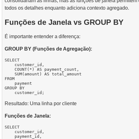
consolidariam as linhas, mas as funções de janela permite
todos os detalhes enquanto adiciona contexto agregado.
Funções de Janela vs GROUP BY
É importante entender a diferença:
GROUP BY (Funções de Agregação):
SELECT

    customer_id,

    COUNT(*) AS payment_count,

    SUM(amount) AS total_amount

FROM

    payment

GROUP BY

Resultado: Uma linha por cliente
Funções de Janela:
SELECT

    customer_id,

    payment_id,
