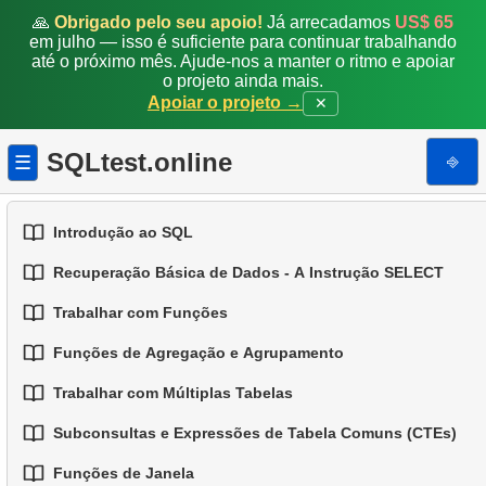
🙏
Obrigado pelo seu apoio!
Já arrecadamos
US$ 65
em julho — isso é suficiente para continuar trabalhando
até o próximo mês. Ajude-nos a manter o ritmo e apoiar
o projeto ainda mais.
Apoiar o projeto →
✕
SQLtest.online
⎆
☰
Introdução ao SQL
Recuperação Básica de Dados - A Instrução SELECT
1.
Introdução a Bases de Dados
Trabalhar com Funções
1.
Selecionando Dados de uma Tabela
2.
Tipos de Bases de Dados
Funções de Agregação e Agrupamento
1.
Funções SQL Integradas
2.
Filtragem de Dados
3.
Conceitos de Bases de Dados Relacionais
Trabalhar com Múltiplas Tabelas
1.
Funções Básicas de Agregação
2.
Funções Comuns de String
3.
Combinando Múltiplas Condições
4.
Tipos de Dados Básicos
Subconsultas e Expressões de Tabela Comuns (CTEs)
1.
Fundamentos de JOINs em SQL
2.
Agrupando Dados
3.
Funções Matemáticas Comuns
4.
Alias para Colunas
5.
Entendendo os Valores NULL no SQL
Funções de Janela
1.
Introdução às Subconsultas