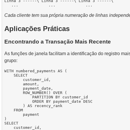
Linha 3 ------\ Linha 3 ------\ Linha 3 ------\

Cada cliente tem sua própria numeração de linhas independ
Aplicações Práticas
Encontrando a Transação Mais Recente
As funções de janela facilitam a identificação do registro ma
grupo:
WITH numbered_payments AS (

    SELECT

        customer_id,

        amount,

        payment_date,

        ROW_NUMBER() OVER (

            PARTITION BY customer_id 

            ORDER BY payment_date DESC

        ) AS recency_rank

    FROM

        payment

)

SELECT

    customer_id,
