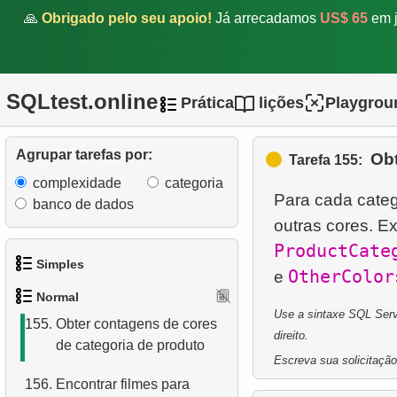
🙏
Obrigado pelo seu apoio!
Já arrecadamos
US$ 65
em j
150.
Encontrar números de
telefone duplicados
151.
O que é um índice de
SQLtest.online
Prática
lições
Playgrou
cobertura?
152.
O que é uma view em
Agrupar tarefas por:
Obt
Tarefa 155:
SQL?
complexidade
categoria
Para cada categ
153.
Mover filme entre
banco de dados
outras cores. E
categorias
ProductCate
154.
Encontre um sucesso de
Simples
OtherColor
e
junho de 2005
Normal
1.
Obtenha os atores
Use a sintaxe SQL Serve
155.
Obter contagens de cores
direito.
de categoria de produto
2.
Lista de idiomas
Escreva sua solicitação
156.
Encontrar filmes para
3.
Obtenha a lista de nomes