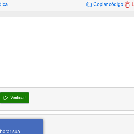
dica
Copiar código
L
Verificar!
lhorar sua