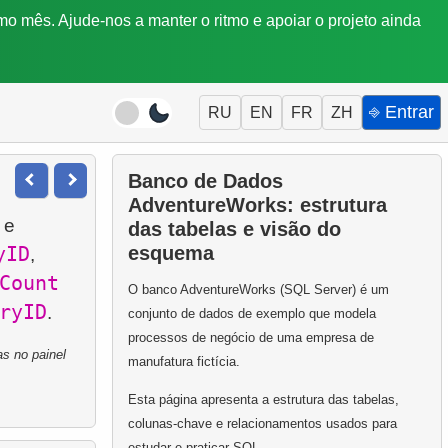
mo mês. Ajude-nos a manter o ritmo e apoiar o projeto ainda
⎆ Entrar
RU
EN
FR
ZH
Banco de Dados
AdventureWorks: estrutura
 e
das tabelas e visão do
yID
esquema
,
Count
O banco AdventureWorks (SQL Server) é um
ryID
conjunto de dados de exemplo que modela
processos de negócio de uma empresa de
s no painel
manufatura fictícia.
Esta página apresenta a estrutura das tabelas,
colunas-chave e relacionamentos usados para
estudar e praticar SQL.