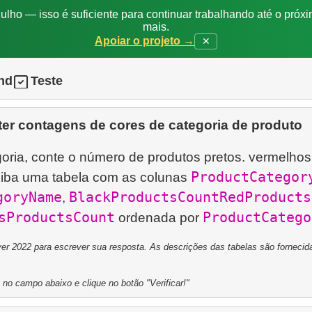
ulho — isso é suficiente para continuar trabalhando até o próxi
mais.
Apoiar o projeto →
✕
nd
Teste
er contagens de cores de categoria de produto
oria, conte o número de produtos pretos. vermelhos
ProductCategor
xiba uma tabela com as colunas
goryName
BlackProductsCount
RedProducts
,
sProductsCount
ProductCatego
ordenada por
r 2022 para escrever sua resposta. As descrições das tabelas são fornecida
 no campo abaixo e clique no botão "Verificar!"