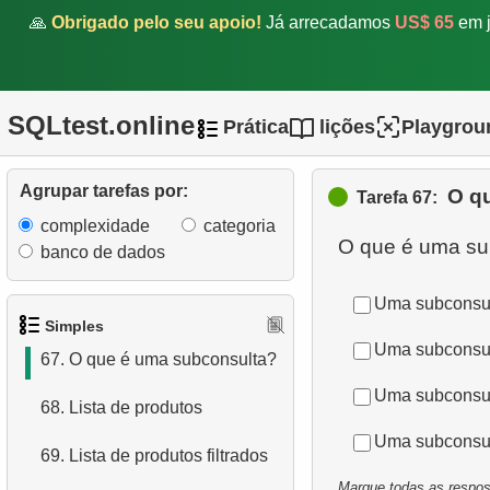
comuns em SQL?
🙏
Obrigado pelo seu apoio!
Já arrecadamos
US$ 65
em j
63.
Que tipos de relação
existem em SQL?
SQLtest.online
Prática
lições
Playgrou
64.
Encontre países que não
usam Dólar/Euro
Agrupar tarefas por:
O q
Tarefa 67:
65.
Empregos sem requisitos
complexidade
categoria
específicos
banco de dados
66.
O que é normalização em
Uma subconsult
SQL?
Simples
Uma subconsul
67.
O que é uma subconsulta?
Uma subconsult
68.
Lista de produtos
Uma subconsult
69.
Lista de produtos filtrados
Marque todas as respost