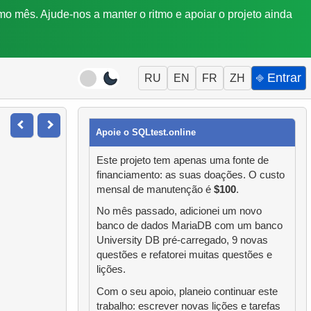
mo mês. Ajude-nos a manter o ritmo e apoiar o projeto ainda
⎆ Entrar
RU
EN
FR
ZH
Apoie o SQLtest.online
Este projeto tem apenas uma fonte de
financiamento: as suas doações. O custo
mensal de manutenção é
$100
.
No mês passado, adicionei um novo
banco de dados MariaDB com um banco
University DB pré-carregado, 9 novas
questões e refatorei muitas questões e
lições.
Com o seu apoio, planeio continuar este
trabalho: escrever novas lições e tarefas