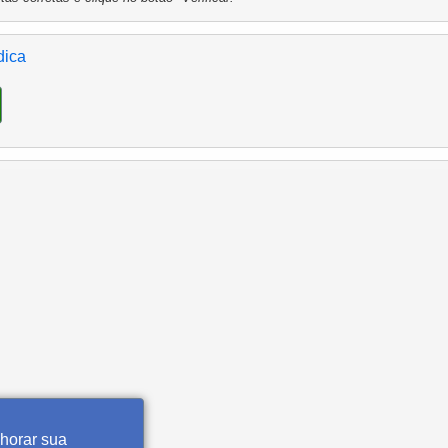
dica
lhorar sua