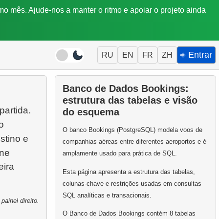
mo mês. Ajude-nos a manter o ritmo e apoiar o projeto ainda
⎆ Entrar
RU
EN
FR
ZH
Banco de Dados Bookings:
estrutura das tabelas e visão
partida.
do esquema
o
O banco Bookings (PostgreSQL) modela voos de
stino e
companhias aéreas entre diferentes aeroportos e é
ene
amplamente usado para prática de SQL.
eira
Esta página apresenta a estrutura das tabelas,
colunas-chave e restrições usadas em consultas
SQL analíticas e transacionais.
ainel direito.
O Banco de Dados Bookings contém 8 tabelas