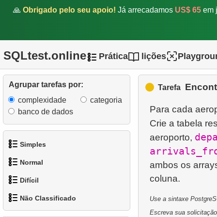
🙏
Obrigado pelo seu apoio!
Já arrecadamos
US$ 65
em j
SQLtest.online
Prática
lições
Playgrou
Agrupar tarefas por:
Encont
Tarefa
complexidade
categoria
Para cada aeropo
banco de dados
Crie a tabela r
dep
aeroporto,
Simples
arrivals_fr
Normal
ambos os arrays
1.
Obtenha os atores
Difícil
1.
Encontre endereços
2.
Lista de idiomas
Não Classificado
usando subconsulta
Use a sintaxe PostgreSQ
1.
Encontre os clientes mais
3.
Obtenha a lista de nomes
Escreva sua solicitação
ativos