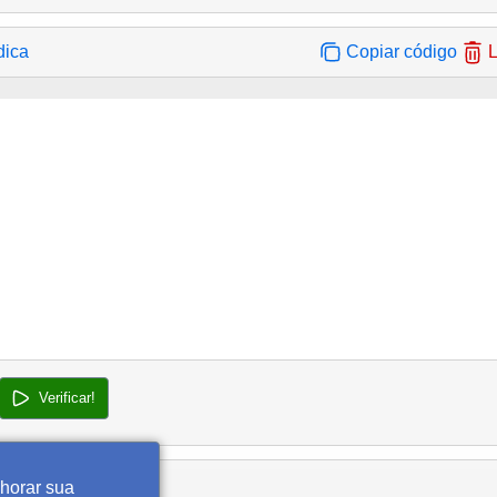
dica
Copiar código
L
Verificar!
lhorar sua