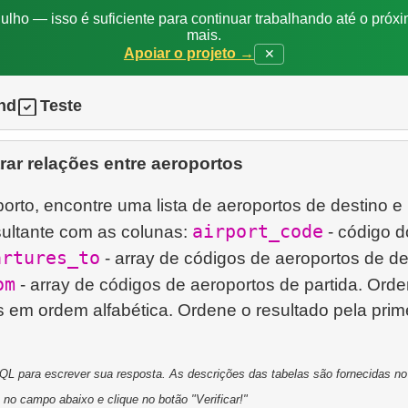
ulho — isso é suficiente para continuar trabalhando até o próxi
mais.
Apoiar o projeto →
✕
nd
Teste
rar relações entre aeroportos
rto, encontre uma lista de aeroportos de destino e 
airport_code
esultante com as colunas:
- código d
artures_to
- array de códigos de aeroportos de de
om
- array de códigos de aeroportos de partida. Ord
 em ordem alfabética. Ordene o resultado pela prim
L para escrever sua resposta. As descrições das tabelas são fornecidas no p
 no campo abaixo e clique no botão "Verificar!"