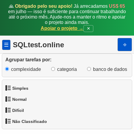
🙏
Obrigado pelo seu apoio!
Já arrecadamos
US$ 65
em julho — isso é suficiente para continuar trabalhando
até o próximo mês. Ajude-nos a manter o ritmo e apoiar
o projeto ainda mais.
Apoiar o projeto →
✕
SQLtest.online
⎆
☰
Agrupar tarefas por:
complexidade
categoria
banco de dados
Simples
Normal
1.
Obtenha os atores
Difícil
1.
Encontre endereços usando subconsulta
2.
Lista de idiomas
Não Classificado
1.
Encontre os clientes mais ativos
2.
Encontre endereços usando JOIN
3.
Obtenha a lista de nomes de atores