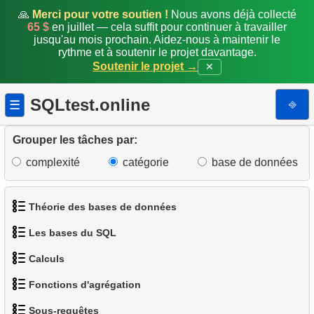
🙏
Merci pour votre soutien !
Nous avons déjà collecté
65 $
en juillet — cela suffit pour continuer à travailler
jusqu'au mois prochain. Aidez-nous à maintenir le
rythme et à soutenir le projet davantage.
Soutenir le projet →
✕
SQLtest.online
⎆
☰
Grouper les tâches par:
complexité
catégorie
base de données
Théorie des bases de données
Les bases du SQL
1.
Qu'est-ce qu'une base de données ?
Calculs
1.
Obtenir les acteurs
2.
Qu'est-ce qu'un SGBD ?
Fonctions d'agrégation
1.
Calculer le périmètre d'un cercle
2.
Trier les manchots
3.
Qu'est-ce qu'un SGBDR ?
Sous-requêtes