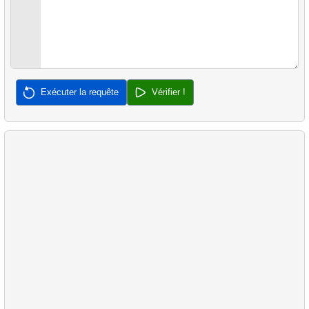
39.
Clients n'ayant jamais acheté
40.
Délai moyen de vente
41.
Paires de Produits Fréquemment Achetés
Exécuter la requête
Vérifier !
42.
Pourcentage des ventes par catégorie
43.
Analyse des ventes de produits
44.
Résumé des locations par client
45.
Préférences des clients par magasin
46.
Répartition des Préférences Clients
47.
Popularité des catégories de films par pays
48.
Aéroports avec Retards