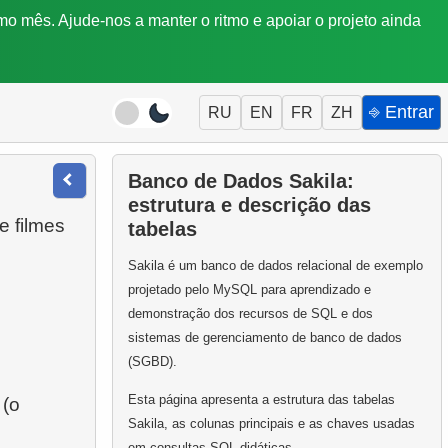
mo mês. Ajude-nos a manter o ritmo e apoiar o projeto ainda
⎆ Entrar
RU
EN
FR
ZH
Banco de Dados Sakila:
estrutura e descrição das
e filmes
tabelas
Sakila é um banco de dados relacional de exemplo
projetado pelo MySQL para aprendizado e
demonstração dos recursos de SQL e dos
sistemas de gerenciamento de banco de dados
(SGBD).
Esta página apresenta a estrutura das tabelas
(o
Sakila, as colunas principais e as chaves usadas
em consultas SQL didáticas.