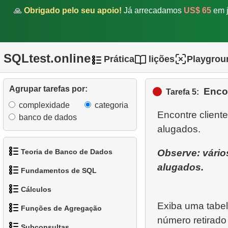
🙏
Obrigado pelo seu apoio!
Já arrecadamos
US$ 65
em j
SQLtest.online
Prática
lições
Playgrou
Agrupar tarefas por:
Encon
Tarefa 5:
complexidade
categoria
Encontre client
banco de dados
Teoria de Banco de Dados
Observe: vário
alugados.
Fundamentos de SQL
1.
O que é um Banco de
Cálculos
Dados?
1.
Obtenha os atores
Exiba uma tabe
Funções de Agregação
2.
O que é SGBD?
1.
Calcule o perímetro do
2.
Organize os pinguins
número retirado 
Subconsultas
círculo