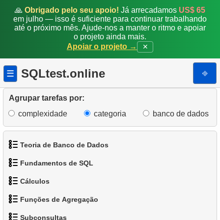
🙏
Obrigado pelo seu apoio!
Já arrecadamos
US$ 65
em julho — isso é suficiente para continuar trabalhando
até o próximo mês. Ajude-nos a manter o ritmo e apoiar
o projeto ainda mais.
Apoiar o projeto →
✕
SQLtest.online
⎆
☰
Agrupar tarefas por:
complexidade
categoria
banco de dados
Teoria de Banco de Dados
Fundamentos de SQL
1.
O que é um Banco de Dados?
Cálculos
1.
Obtenha os atores
2.
O que é SGBD?
Funções de Agregação
1.
Calcule o perímetro do círculo
2.
Organize os pinguins
3.
O que é SGBDR?
Subconsultas