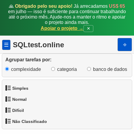
🙏
Obrigado pelo seu apoio!
Já arrecadamos
US$ 65
em julho — isso é suficiente para continuar trabalhando
até o próximo mês. Ajude-nos a manter o ritmo e apoiar
o projeto ainda mais.
Apoiar o projeto →
✕
SQLtest.online
⎆
☰
Agrupar tarefas por:
complexidade
categoria
banco de dados
Simples
Normal
1.
Obtenha os atores
Difícil
1.
Encontre endereços usando subconsulta
2.
Lista de idiomas
Não Classificado
1.
Encontre os clientes mais ativos
2.
Encontre endereços usando JOIN
3.
Obtenha a lista de nomes de atores