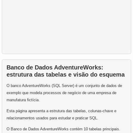
51.
Encontre os clientes mais gastadores
55.
Encontre o salário do funcionário
52.
Encontre filmes sem estoque disponível
56.
Encontre funcionários com salários altos
53.
Idiomas não representados em filmes
57.
Funcionários com Salário Acima da Média
54.
Encontre filmes que nunca foram alugados
58.
Encontrar clientes com números pares
55.
Filmes com taxas de aluguel acima da média
59.
Encontrar clientes por prefixo de telefone
Banco de Dados AdventureWorks:
56.
Clientes com um alto número de aluguéis
estrutura das tabelas e visão do esquema
60.
Obter lista de clientes únicos
57.
Filmes com o maior custo de substituição
O banco AdventureWorks (SQL Server) é um conjunto de dados de
61.
Como evitar exclusão acidental?
exemplo que modela processos de negócio de uma empresa de
58.
Conte os atrasos de aluguel
manufatura fictícia.
62.
Como encontrar linhas comuns em SQL?
59.
Calcule a porcentagem de atrasos
Esta página apresenta a estrutura das tabelas, colunas-chave e
63.
Que tipos de relação existem em SQL?
relacionamentos usados para estudar e praticar SQL.
60.
Obtenha listas de elenco de filmes
64.
Encontre países que não usam Dólar/Euro
O Banco de Dados AdventureWorks contém 10 tabelas principais.