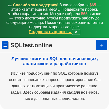
🙏
Спасибо за поддержку!
В июле собрали
$65
—
этого хватит ещё на месяц! Поддержите проект,
чтобы сохранить темп. Мы уже собрали
$65
в июле
— этого достаточно, чтобы продолжить работу до
следующего месяца. Помогите нам сохранить темп и
поддержать проект дальше.
Поддержать проект →
✕
SQLtest.online
⎆
☰
Лучшие книги по SQL для начинающих,
аналитиков и разработчиков
Изучите подборку книг по SQL, которые помогут
освоить написание запросов, проектирование баз
данных, оптимизацию и практическое решение
задач. Здесь собраны издания как для новичков,
так и для опытных специалистов.