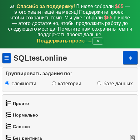
🙏
Спасибо за поддержку!
В июле собрали
$65
—
этого хватит ещё на месяц! Поддержите проект,
чтобы сохранить темп. Мы уже собрали
$65
в июле
— этого достаточно, чтобы продолжить работу до
следующего месяца. Помогите нам сохранить темп и
поддержать проект дальше.
Поддержать проект →
✕
SQLtest.online
⎆
☰
Группировать задания по:
сложности
категории
базе данных
Просто
Нормально
1.
Получить список актёров
Сложно
1.
Найти адреса с помощью подзапроса
2.
Список языков
Без рейтинга