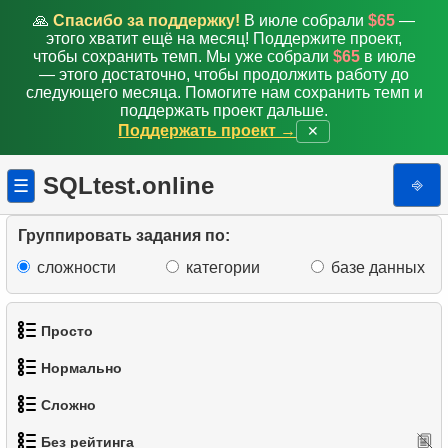
🙏
Спасибо за поддержку!
В июле собрали
$65
—
этого хватит ещё на месяц! Поддержите проект,
чтобы сохранить темп. Мы уже собрали
$65
в июле
— этого достаточно, чтобы продолжить работу до
следующего месяца. Помогите нам сохранить темп и
поддержать проект дальше.
Поддержать проект →
✕
SQLtest.online
⎆
☰
Группировать задания по:
сложности
категории
базе данных
Просто
Нормально
1.
Получить список актёров
Сложно
1.
Найти адреса с помощью подзапроса
2.
Список языков
Без рейтинга