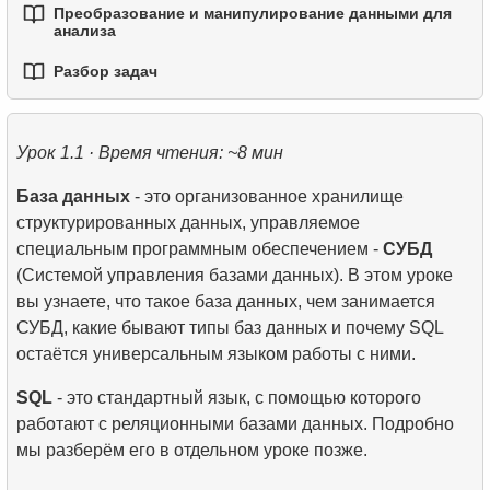
Преобразование и манипулирование данными для
3.
Оконные фреймы — управление границами
1.
Лучшие практики читаемости и поддержки кода
2.
Операторы TRUNCATE и DROP TABLE
анализа
3.
Оператор DELETE
5.
FULL OUTER JOIN - Объединение всех данных
5.
Рекурсивные CTE
окна
из обеих таблиц
2.
Написание эффективных SQL-запросов
Разбор задач
3.
Временные таблицы
1.
Практическая обработка строк в SQL
6.
Применение рекурсивных CTE
4.
Функции LAG, LEAD, FIRST_VALUE и
6.
CROSS JOIN - Декартово произведение
3.
Понимание методов оптимизации запросов
LAST_VALUE
4.
Представления (VIEW)
1.
Самый быстрый вариант перелета
2.
Практическое использование функций даты и
времени для анализа данных
Урок 1.1 · Время чтения: ~8 мин
7.
SELF JOIN - Соединение таблицы с самой собой
5.
Как работает B-tree индекс
2.
Рассчитать среднюю заполняемость рейсов
База данных
- это организованное хранилище
8.
Практические сценарии и методы
4.
Введение в SQL-индексы
3.
Карта мест в самолете
структурированных данных, управляемое
использования JOIN
специальным программным обеспечением -
СУБД
9.
Алгоритмы JOIN
(Системой управления базами данных). В этом уроке
вы узнаете, что такое база данных, чем занимается
10.
Операции над наборами данных
СУБД, какие бывают типы баз данных и почему SQL
остаётся универсальным языком работы с ними.
SQL
- это стандартный язык, с помощью которого
работают с реляционными базами данных. Подробно
мы разберём его в отдельном уроке позже.