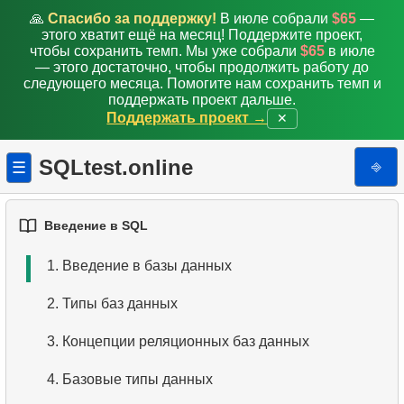
🙏
Спасибо за поддержку!
В июле собрали
$65
—
этого хватит ещё на месяц! Поддержите проект,
чтобы сохранить темп. Мы уже собрали
$65
в июле
— этого достаточно, чтобы продолжить работу до
следующего месяца. Помогите нам сохранить темп и
поддержать проект дальше.
Поддержать проект →
✕
SQLtest.online
⎆
☰
Введение в SQL
1.
Введение в базы данных
2.
Типы баз данных
3.
Концепции реляционных баз данных
4.
Базовые типы данных