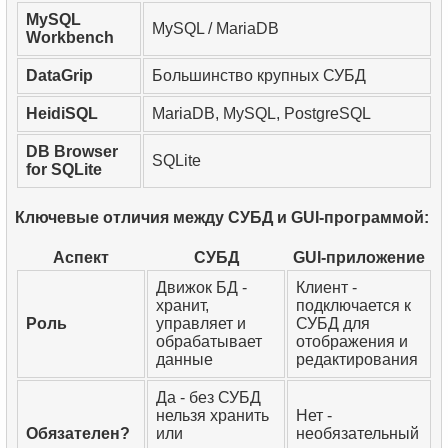
MySQL
MySQL / MariaDB
Workbench
DataGrip
Большинство крупных СУБД
HeidiSQL
MariaDB, MySQL, PostgreSQL
DB Browser
SQLite
for SQLite
Ключевые отличия между СУБД и GUI-программой:
Аспект
СУБД
GUI-приложение
Движок БД -
Клиент -
хранит,
подключается к
Роль
управляет и
СУБД для
обрабатывает
отображения и
данные
редактирования
Да - без СУБД
нельзя хранить
Нет -
Обязателен?
или
необязательный