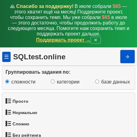
🙏
Спасибо за поддержку!
В июле собрали
$65
—
этого хватит ещё на месяц! Поддержите проект,
чтобы сохранить темп. Мы уже собрали
$65
в июле
— этого достаточно, чтобы продолжить работу до
следующего месяца. Помогите нам сохранить темп и
поддержать проект дальше.
Поддержать проект →
✕
SQLtest.online
⎆
☰
Группировать задания по:
сложности
категории
базе данных
Просто
Нормально
1.
Получить список актёров
Сложно
1.
Найти адреса с помощью подзапроса
2.
Список языков
Без рейтинга