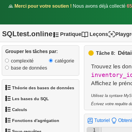
🙏
Merci pour votre soutien !
Nous avons déjà collecté
65
SQLtest.online
1.
Prix de location par
Pratique
Leçons
Playg
catégorie
Grouper les tâches par:
Détai
Tâche 8:
2.
Sommes cumulées des
paiements
complexité
catégorie
Trouvez les donn
base de données
3.
Temps moyen entre
inventory_i
locations
Théorie des bases de données
4.
Part relative et revenus par
Utilisez la syntaxe MyS
Les bases du SQL
catégorie
1.
Qu'est-ce qu'une base de
Écrivez votre requête da
Calculs
données ?
1.
5.
Obtenir les acteurs
Employés les mieux payés
Tutoriel
Obteni
Fonctions d'agrégation
(window)
2.
Qu'est-ce qu'un SGBD ?
1.
Calculer le périmètre d'un
2.
Trier les manchots
1
Sous-requêtes
cercle