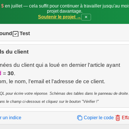
 $
en juillet — cela suffit pour continuer à travailler jusqu'au mo
projet davantage.
Soutenir le projet →
✕
round
Test
ls du client
ées du client qui a loué en dernier l'article ayant
d
=
30
.
QL pour écrire votre réponse. Schémas des tables dans le panneau de droite.
ns le champ ci-dessous et cliquez sur le bouton "Vérifier !"
r un indice
Copier le code
Eff