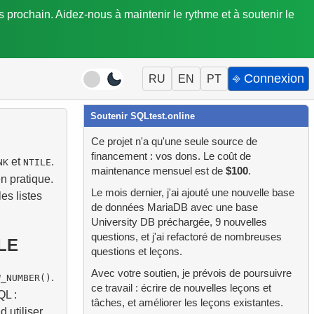
is prochain. Aidez-nous à maintenir le rythme et à soutenir le
⎆ Connexion
RU
EN
PT
Soutenir SQLtest.online
Ce projet n'a qu'une seule source de
financement : vos dons. Le coût de
et
.
NK
NTILE
maintenance mensuel est de
$100
.
n pratique.
Le mois dernier, j'ai ajouté une nouvelle base
es listes
de données MariaDB avec une base
University DB préchargée, 9 nouvelles
questions, et j'ai refactoré de nombreuses
LE
questions et leçons.
Avec votre soutien, je prévois de poursuivre
.
W_NUMBER()
ce travail : écrire de nouvelles leçons et
QL :
tâches, et améliorer les leçons existantes.
 utiliser