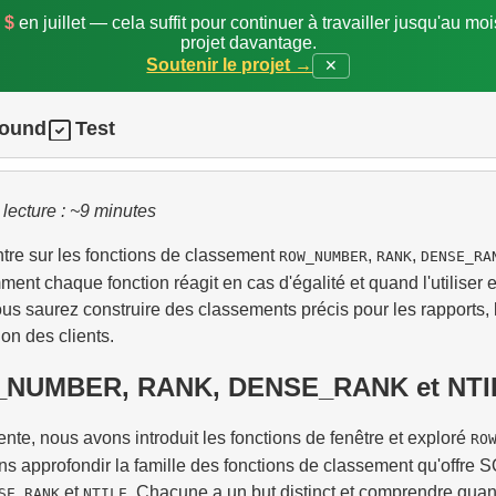
 $
en juillet — cela suffit pour continuer à travailler jusqu'au mo
projet davantage.
Soutenir le projet →
✕
round
Test
lecture : ~9 minutes
tre sur les fonctions de classement
,
,
ROW_NUMBER
RANK
DENSE_RA
nt chaque fonction réagit en cas d'égalité et quand l'utiliser e
vous saurez construire des classements précis pour les rapports, l
on des clients.
W_NUMBER, RANK, DENSE_RANK et NTI
nte, nous avons introduit les fonctions de fenêtre et exploré
RO
ns approfondir la famille des fonctions de classement qu'offre S
et
. Chacune a un but distinct et comprendre quand
SE_RANK
NTILE