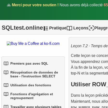
🙏
Merci pour votre soutien !
Nous avons déjà collecté
65
SQLtest.online
Pratique
Leçons
Playg
Soutenez le projet.
Leçon 7.2 · Temps de 
Cette leçon se concen
Vous apprendrez comme
Premiers pas avec SQL
À la fin de la leçon, 
Récupération de données de
top-N et la segmentati
1.
Introduction aux bases de
base - l'instruction SELECT
données
Utiliser RO
Utilisation des fonctions
1.
Sélectionner des données
2.
Types de bases de
d'une table
Fonctions d'agrégation et
Dans la leçon précéde
1.
données
Fonctions SQL intégrées
regroupement
Maintenant, nous allo
2.
Filtrage des données
3.
2.
Concepts des bases
Fonctions de chaîne
Travailler avec plusieurs tables
,
,
ROW_NUMBER
RANK
DEN