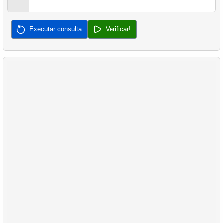
31.
Encontrar ocupação de voo por tarifa
Executar consulta
Verificar!
32.
Encontre o salário médio
33.
Encontre o valor médio do pedido
34.
Encontre a duração mediana do filme
35.
Analisar o comprimento da nadadeira
36.
Analisar o comprimento do bico
37.
Compra em Conjunto Mais Frequente
38.
Produtos mais populares
39.
Não está comprando clientes
40.
Atraso médio de vendas