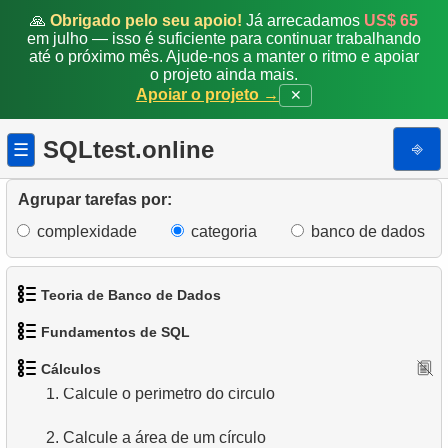
🙏
Obrigado pelo seu apoio!
Já arrecadamos
US$ 65
em julho — isso é suficiente para continuar trabalhando
até o próximo mês. Ajude-nos a manter o ritmo e apoiar
o projeto ainda mais.
Apoiar o projeto →
✕
SQLtest.online
⎆
☰
Agrupar tarefas por:
complexidade
categoria
banco de dados
Teoria de Banco de Dados
Fundamentos de SQL
1.
O que é um Banco de Dados?
Cálculos
1.
Obtenha os atores
2.
O que é SGBD?
1.
Calcule o perímetro do círculo
2.
Organize os pinguins
3.
O que é SGBDR?
2.
Calcule a área de um círculo