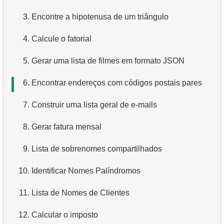
3.
Endereços sem Código Postal
4.
Como os dados são estruturados em um banco de
3.
Encontre a hipotenusa de um triângulo
dados relacional?
4.
Obtenha a lista ordenada de idiomas
4.
Calcule o fatorial
5.
O que é ACID?
5.
Obtenha a lista de nomes de atores
5.
Gerar uma lista de filmes em formato JSON
6.
O que é SQL?
6.
Lista de idiomas
6.
Encontrar endereços com códigos postais pares
7.
O que é um subconjunto da linguagem SQL?
7.
Lista de filmes ordenada
7.
Construir uma lista geral de e-mails
8.
O que são comandos DDL?
8.
Obtenha a lista de clientes
8.
Gerar fatura mensal
9.
O que são comandos DQL?
9.
Avaliações de Filmes Únicas
9.
Lista de sobrenomes compartilhados
10.
Quais são os comandos DML?
10.
Os cinco filmes mais longos
10.
Identificar Nomes Palíndromos
11.
O que é índice em SQL?
11.
Obtenha os primeiros 10 filmes em ordem alfabética
11.
Lista de Nomes de Clientes
12.
Usando o índice
12.
Obtenha a terceira página da lista de filmes
12.
Calcular o imposto