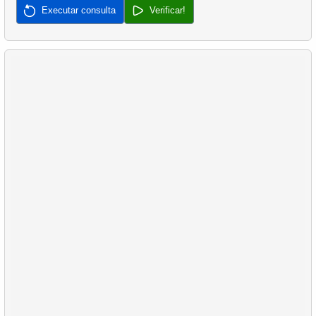
Executar consulta
Verificar!
31.
Encontrar ocupação de voo por tarifa
32.
Encontre o salário médio
33.
Encontre o valor médio do pedido
34.
Encontre a duração mediana do filme
35.
Analisar o comprimento da nadadeira
36.
Analisar o comprimento do bico
37.
Compra em Conjunto Mais Frequente
38.
Produtos mais populares
39.
Não está comprando clientes
40.
Atraso médio de vendas