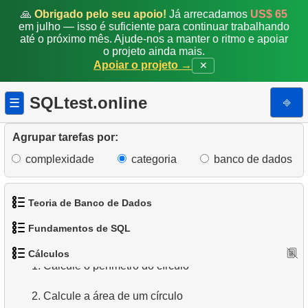
🙏
Obrigado pelo seu apoio!
Já arrecadamos
US$ 65
em julho — isso é suficiente para continuar trabalhando
até o próximo mês. Ajude-nos a manter o ritmo e apoiar
o projeto ainda mais.
Apoiar o projeto →
✕
SQLtest.online
⎆
☰
Agrupar tarefas por:
complexidade
categoria
banco de dados
Teoria de Banco de Dados
Fundamentos de SQL
1.
O que é um Banco de Dados?
Cálculos
1.
Obtenha os atores
1.
Calcule o perímetro do círculo
2.
O que é SGBD?
2.
Organize os pinguins
2.
Calcule a área de um círculo
3.
O que é SGBDR?