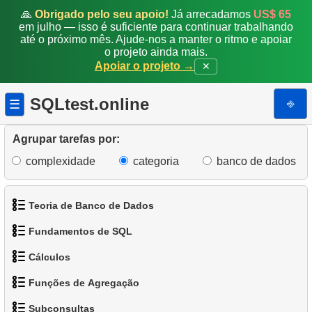
🙏
Obrigado pelo seu apoio!
Já arrecadamos
US$ 65
em julho — isso é suficiente para continuar trabalhando
até o próximo mês. Ajude-nos a manter o ritmo e apoiar
o projeto ainda mais.
Apoiar o projeto →
✕
SQLtest.online
⎆
☰
Agrupar tarefas por:
complexidade
categoria
banco de dados
Teoria de Banco de Dados
Fundamentos de SQL
1.
O que é um Banco de Dados?
Cálculos
1.
Obtenha os atores
2.
O que é SGBD?
Funções de Agregação
1.
Calcule o perímetro do círculo
2.
Organize os pinguins
3.
O que é SGBDR?
Subconsultas