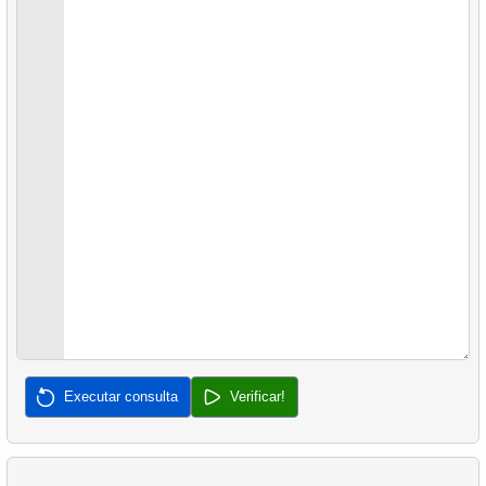
42.
Relatório de locação
38.
Produtos mais populares
43.
Lista de Filmes
39.
Não está comprando clientes
40.
Atraso médio de vendas
41.
Pares de Produtos Frequentemente Comprados
42.
Percentual de Vendas por Categoria
43.
Análise de Vendas de Produtos
44.
Resumo de Aluguel de Clientes
45.
Preferências dos Clientes por Lojas
Executar consulta
Verificar!
46.
Distribuição de Preferências dos Clientes
47.
Popularidade das Categorias de Filmes por País