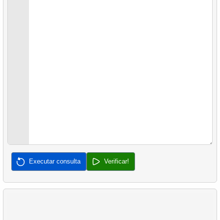
42.
Relatório de locação
38.
Produtos mais populares
43.
Lista de Filmes
39.
Não está comprando clientes
40.
Atraso médio de vendas
41.
Pares de Produtos Frequentemente Comprados
42.
Percentual de Vendas por Categoria
43.
Análise de Vendas de Produtos
44.
Resumo de Aluguel de Clientes
Executar consulta
Verificar!
45.
Preferências dos Clientes por Lojas
46.
Distribuição de Preferências dos Clientes
47.
Popularidade das Categorias de Filmes por País