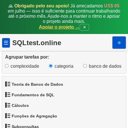
🙏
Obrigado pelo seu apoio!
Já arrecadamos
US$ 65
em julho — isso é suficiente para continuar trabalhando
até o próximo mês. Ajude-nos a manter o ritmo e apoiar
o projeto ainda mais.
Apoiar o projeto →
✕
SQLtest.online
⎆
☰
Agrupar tarefas por:
complexidade
categoria
banco de dados
Teoria de Banco de Dados
Fundamentos de SQL
1.
O que é um Banco de Dados?
Cálculos
1.
Obtenha os atores
2.
O que é SGBD?
Funções de Agregação
1.
Calcule o perímetro do círculo
2.
Organize os pinguins
3.
O que é SGBDR?
Subconsultas