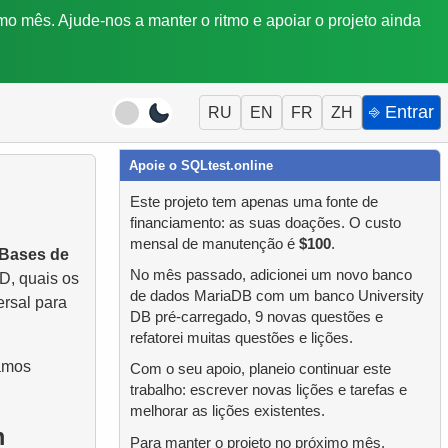
mo mês. Ajude-nos a manter o ritmo e apoiar o projeto ainda
⎆ Entrar
RU
EN
FR
ZH
Apoie o SQLtest.online
Este projeto tem apenas uma fonte de
financiamento: as suas doações. O custo
mensal de manutenção é
$100
.
 Bases de
No mês passado, adicionei um novo banco
D, quais os
de dados MariaDB com um banco University
ersal para
DB pré-carregado, 9 novas questões e
refatorei muitas questões e lições.
Vamos
Com o seu apoio, planeio continuar este
trabalho: escrever novas lições e tarefas e
melhorar as lições existentes.
m
Para manter o projeto no próximo mês,