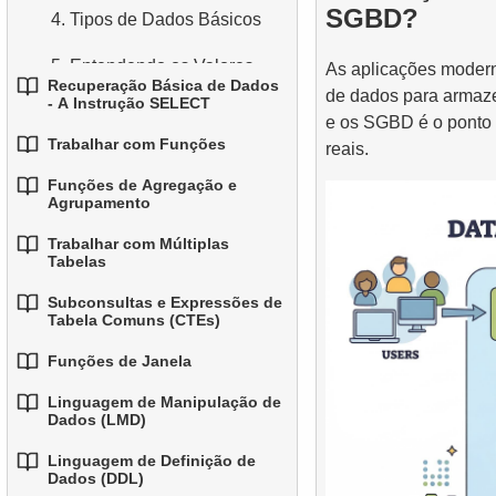
SGBD?
4.
Tipos de Dados Básicos
5.
Entendendo os Valores
As aplicações modern
Recuperação Básica de Dados
NULL no SQL
de dados para armaz
- A Instrução SELECT
e os SGBD é o ponto 
6.
Visão Geral do SQL
Trabalhar com Funções
reais.
1.
Selecionando Dados de
uma Tabela
Funções de Agregação e
1.
Funções SQL Integradas
Agrupamento
2.
Filtragem de Dados
2.
Funções Comuns de String
Trabalhar com Múltiplas
1.
Funções Básicas de
Tabelas
3.
Combinando Múltiplas
Agregação
3.
Funções Matemáticas
Condições
Subconsultas e Expressões de
1.
Fundamentos de JOINs em
Comuns
Tabela Comuns (CTEs)
2.
Agrupando Dados
SQL
4.
Alias para Colunas
4.
Funções de Data e Hora
Funções de Janela
1.
Introdução às
3.
Filtrando Dados Agrupados
2.
INNER JOIN - Combinando
5.
Ordenando Resultados
Subconsultas
Linguagem de Manipulação de
5.
Operador condicional
1.
Linhas Correspondentes
Funções de Janela
4.
Agregação condicional
Dados (LMD)
6.
Limitando Resultados com
2.
Subconsultas na Cláusula
3.
2.
LEFT JOIN - Incluindo
Usar ROW_NUMBER,
Linguagem de Definição de
5.
LIMIT e OFFSET
Agregação avançada
1.
WHERE
A Instrução INSERT INTO
Dados (DDL)
Todos os Registros da
RANK, DENSE_RANK e