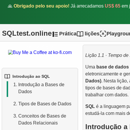
🙏
Obrigado pelo seu apoio!
Já arrecadamos
US$ 65
em j
SQLtest.online
Prática
lições
Playgrou
O projeto é difícil.
Lição 1.1 · Tempo de 
Uma
base de dados
eletronicamente e ge
Introdução ao SQL
Dados)
. Nesta lição
1.
Introdução a Bases de
tipos de bases de dad
Dados
trabalhar com dados.
2.
Tipos de Bases de Dados
SQL
é a linguagem p
estudá-la com mais de
3.
Conceitos de Bases de
Dados Relacionais
Introdução a