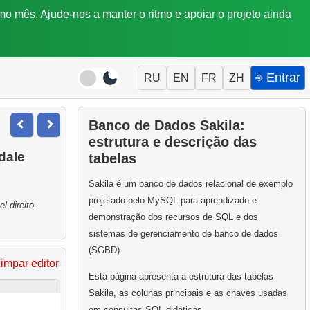
mo mês. Ajude-nos a manter o ritmo e apoiar o projeto ainda
⎆ Entrar
RU
EN
FR
ZH
Banco de Dados Sakila:
estrutura e descrição das
ydale
tabelas
Sakila é um banco de dados relacional de exemplo
projetado pelo MySQL para aprendizado e
 direito.
demonstração dos recursos de SQL e dos
sistemas de gerenciamento de banco de dados
(SGBD).
impar editor
Esta página apresenta a estrutura das tabelas
Sakila, as colunas principais e as chaves usadas
em consultas SQL didáticas.