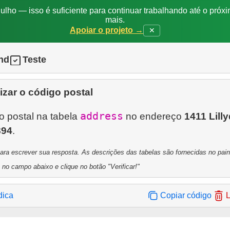
ulho — isso é suficiente para continuar trabalhando até o próxi
mais.
Apoiar o projeto →
✕
nd
Teste
izar o código postal
address
o postal na tabela
no endereço
1411 Lill
894
a escrever sua resposta. As descrições das tabelas são fornecidas no painel
 no campo abaixo e clique no botão "Verificar!"
dica
Copiar código
L