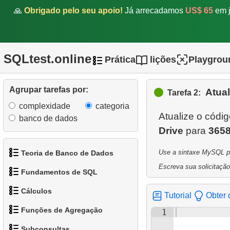
🙏
Obrigado pelo seu apoio!
Já arrecadamos
US$ 65
em j
SQLtest.online
Prática
lições
Playgrou
Agrupar tarefas por:
Atual
Tarefa 2:
complexidade
categoria
Atualize o códig
banco de dados
Drive
para
365
Use a sintaxe MySQL par
Teoria de Banco de Dados
Escreva sua solicitação
Fundamentos de SQL
1.
O que é um Banco de
Cálculos
Dados?
Tutorial
Obter 
1.
Obtenha os atores
Funções de Agregação
1
2.
O que é SGBD?
1.
Calcule o perímetro do
2.
Organize os pinguins
Subconsultas
círculo