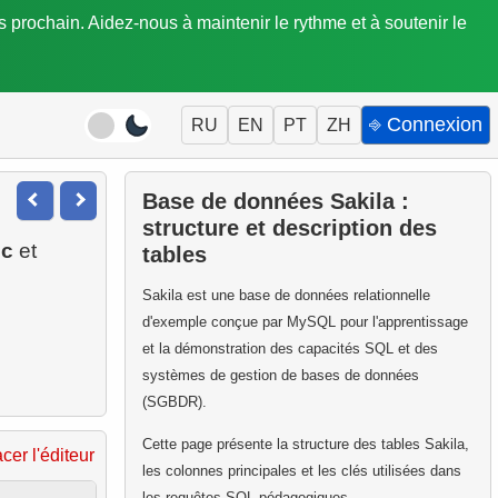
is prochain. Aidez-nous à maintenir le rythme et à soutenir le
⎆ Connexion
RU
EN
PT
ZH
Base de données Sakila :
structure et description des
ic
et
tables
.
Sakila est une base de données relationnelle
d'exemple conçue par MySQL pour l'apprentissage
et la démonstration des capacités SQL et des
systèmes de gestion de bases de données
(SGBDR).
Cette page présente la structure des tables Sakila,
acer l'éditeur
les colonnes principales et les clés utilisées dans
les requêtes SQL pédagogiques.