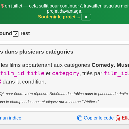
 $
en juillet — cela suffit pour continuer à travailler jusqu'au mo
projet davantage.
Soutenir le projet →
✕
round
Test
s dans plusieurs catégories
les films appartenant aux catégories
Comedy
,
Mus
film_id
title
category
film_id
,
et
, triés par
R
QL pour écrire votre réponse. Schémas des tables dans le panneau de droite.
ns le champ ci-dessous et cliquez sur le bouton "Vérifier !"
r un indice
Copier le code
Eff