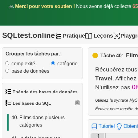
🙏
Merci pour votre soutien !
Nous avons déjà collecté
65
34.
Définition des colonnes
d'une table
35.
Liste des index
SQLtest.online
Pratique
Leçons
Playg
36.
Films sans enregistrements
de casting (JOIN)
Grouper les tâches par:
Film
Tâche 40:
37.
Prénoms correspondant à
complexité
catégorie
Récupérez tous 
d'autres noms
base de données
Travel
. Affichez
38.
Clients s'étant rencontrés
O
N'utilisez pas
(aggrégation)
Théorie des bases de données
Utilisez la syntaxe MyS
Les bases du SQL
39.
Films jamais loués
1.
Qu'est-ce qu'une base de
Écrivez votre requête da
données ?
40.
Films dans plusieurs
catégories
Tutoriel
Obteni
2.
Qu'est-ce qu'un SGBD ?
1