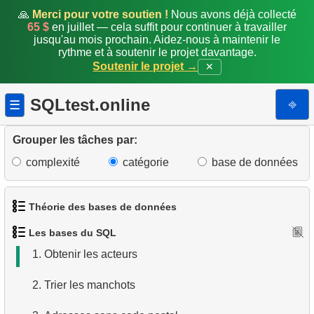
🙏
Merci pour votre soutien !
Nous avons déjà collecté
65 $
en juillet — cela suffit pour continuer à travailler
jusqu'au mois prochain. Aidez-nous à maintenir le
rythme et à soutenir le projet davantage.
Soutenir le projet →
✕
SQLtest.online
⎆
☰
Grouper les tâches par:
complexité
catégorie
base de données
Théorie des bases de données
Les bases du SQL
1.
Qu'est-ce qu'une base de données ?
1.
Obtenir les acteurs
2.
Qu'est-ce qu'un SGBD ?
2.
Trier les manchots
3.
Qu'est-ce qu'un SGBDR ?