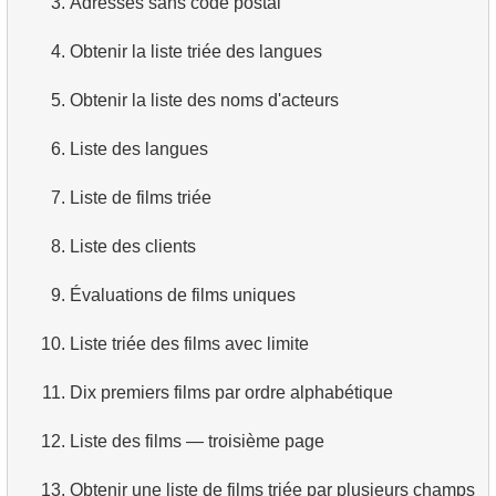
3.
Adresses sans code postal
4.
Comment les données sont-elles structurées en
4.
Obtenir la liste triée des langues
base relationnelle ?
5.
Obtenir la liste des noms d'acteurs
5.
Qu'est-ce que ACID ?
6.
Liste des langues
6.
Qu'est-ce que SQL ?
7.
Liste de films triée
7.
Quel est un sous-ensemble de SQL ?
8.
Liste des clients
8.
Quels sont les commandes DDL ?
9.
Évaluations de films uniques
9.
Quels sont les commandes DQL ?
10.
Liste triée des films avec limite
10.
Quels sont les commandes DML ?
11.
Dix premiers films par ordre alphabétique
11.
Qu'est-ce qu'un index en SQL ?
12.
Liste des films — troisième page
12.
Utilisation d'un index
13.
Obtenir une liste de films triée par plusieurs champs