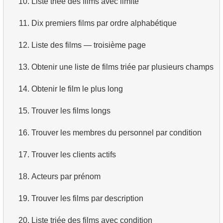
10.
Liste triée des films avec limite
4.
Comment les données sont-elles structurées en
11.
Dix premiers films par ordre alphabétique
base relationnelle ?
12.
Liste des films — troisième page
5.
Qu'est-ce que ACID ?
13.
Obtenir une liste de films triée par plusieurs champs
6.
Qu'est-ce que SQL ?
14.
Obtenir le film le plus long
7.
Quel est un sous-ensemble de SQL ?
15.
Trouver les films longs
8.
Quels sont les commandes DDL ?
16.
Trouver les membres du personnel par condition
9.
Quels sont les commandes DQL ?
17.
Trouver les clients actifs
10.
Quels sont les commandes DML ?
18.
Acteurs par prénom
11.
Qu'est-ce qu'un index en SQL ?
19.
Trouver les films par description
12.
Utilisation d'un index
20.
Liste triée des films avec condition