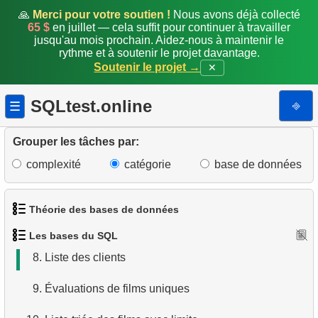
🙏
Merci pour votre soutien !
Nous avons déjà collecté
65 $
en juillet — cela suffit pour continuer à travailler
1.
Obtenir les acteurs
jusqu'au mois prochain. Aidez-nous à maintenir le
rythme et à soutenir le projet davantage.
Soutenir le projet →
✕
2.
Trier les manchots
3.
Adresses sans code postal
SQLtest.online
⎆
☰
4.
Obtenir la liste triée des langues
Grouper les tâches par:
5.
Obtenir la liste des noms d'acteurs
complexité
catégorie
base de données
6.
Liste des langues
Théorie des bases de données
7.
Liste de films triée
Les bases du SQL
1.
Qu'est-ce qu'une base de données ?
8.
Liste des clients
2.
Qu'est-ce qu'un SGBD ?
9.
Évaluations de films uniques
3.
Qu'est-ce qu'un SGBDR ?