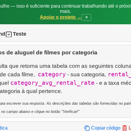
ulho — isso é suficiente para continuar trabalhando até o próxi
mais.
Apoiar o projeto →
✕
nd
Teste
s de aluguel de filmes por categoria
lta que retorna uma tabela com as seguintes coluna
category
rental
o de cada filme,
- sua categoria,
category_avg_rental_rate
guel
- e a taxa mé
a escrever sua resposta. As descrições das tabelas são fornecidas no painel
 no campo abaixo e clique no botão "Verificar!"
dica
Copiar código
L