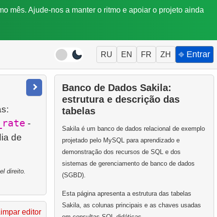
mo mês. Ajude-nos a manter o ritmo e apoiar o projeto ainda
⎆ Entrar
RU
EN
FR
ZH
Banco de Dados Sakila:
estrutura e descrição das
s:
tabelas
_rate
-
Sakila é um banco de dados relacional de exemplo
dia de
projetado pelo MySQL para aprendizado e
demonstração dos recursos de SQL e dos
sistemas de gerenciamento de banco de dados
 direito.
(SGBD).
Esta página apresenta a estrutura das tabelas
Sakila, as colunas principais e as chaves usadas
impar editor
em consultas SQL didáticas.