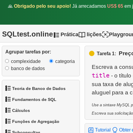
🙏
Obrigado pelo seu apoio!
Já arrecadamos
US$ 65
em j
SQLtest.online
Prática
lições
Playgrou
Agrupar tarefas por:
Preço
Tarefa 1:
complexidade
categoria
Escreva a consu
banco de dados
title
- o títul
sua taxa de alu
Teoria de Banco de Dados
Fundamentos de SQL
1.
O que é um Banco de
Use a sintaxe MySQL par
Cálculos
Dados?
Escreva sua solicitação
1.
Obtenha os atores
Funções de Agregação
2.
O que é SGBD?
1.
Calcule o perímetro do
2.
Organize os pinguins
Tutorial
Obter 
Subconsultas
círculo