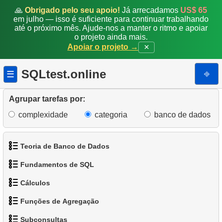
🙏
Obrigado pelo seu apoio!
Já arrecadamos
US$ 65
em julho — isso é suficiente para continuar trabalhando
até o próximo mês. Ajude-nos a manter o ritmo e apoiar
o projeto ainda mais.
Apoiar o projeto →
✕
SQLtest.online
⎆
☰
Agrupar tarefas por:
complexidade
categoria
banco de dados
Teoria de Banco de Dados
Fundamentos de SQL
1.
O que é um Banco de Dados?
Cálculos
1.
Obtenha os atores
2.
O que é SGBD?
Funções de Agregação
1.
Calcule o perímetro do círculo
2.
Organize os pinguins
3.
O que é SGBDR?
Subconsultas