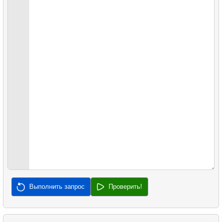
42.
Отчет по прокату
32.
Медианная зарплата
43.
Список фильмов
33.
Найти медианную сумму заказа
34.
Медианная продолжительность фильма
35.
Анализ длины клюва
36.
Анализ длины плавника
37.
Самая частая совместная покупка
38.
Самые популярные товары
39.
Непокупающие клиенты
Выполнить запрос
Проверить!
40.
Средняя задержка продаж
41.
Часто покупаемые пары товаров