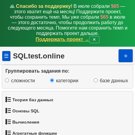
🙏
Спасибо за поддержку!
В июле собрали
$65
—
этого хватит ещё на месяц! Поддержите проект,
чтобы сохранить темп. Мы уже собрали
$65
в июле
— этого достаточно, чтобы продолжить работу до
следующего месяца. Помогите нам сохранить темп и
поддержать проект дальше.
Поддержать проект →
✕
SQLtest.online
⎆
☰
Группировать задания по:
сложности
категории
базе данных
Теория баз данных
Основы SQL
1.
Что такое база данных?
Вычисления
1.
Получить список актёров
2.
Что такое DBMS?
Агрегатные функции