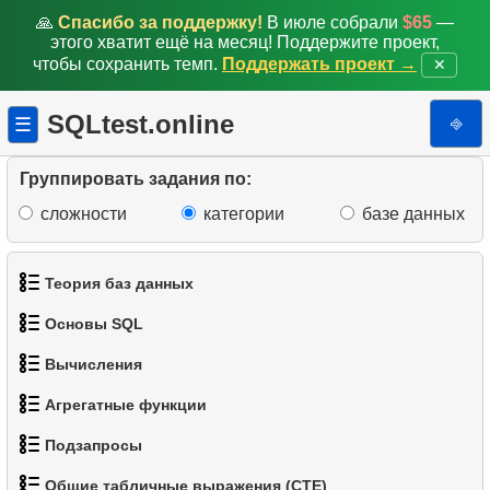
🙏
Спасибо за поддержку!
В июле собрали
$65
—
этого хватит ещё на месяц! Поддержите проект,
чтобы сохранить темп.
Поддержать проект →
✕
SQLtest.online
⎆
☰
Группировать задания по:
сложности
категории
базе данных
Теория баз данных
Основы SQL
1.
Что такое база данных?
Вычисления
1.
Получить список актёров
2.
Что такое DBMS?
Агрегатные функции
1.
Вычислить длину окружности
2.
Отсортируйте пингвинов
3.
Что такое RDBMS?
Подзапросы
1.
Средняя продолжительность фильма
2.
Вычислить площадь круга
3.
Адреса без почтового индекса
4.
Как хранятся данные в реляционной базе
Общие табличные выражения (CTE)