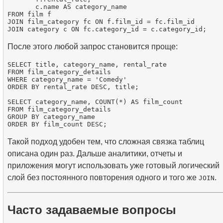
       c.name AS category_name

FROM film f

JOIN film_category fc ON f.film_id = fc.film_id

После этого любой запрос становится проще:
SELECT title, category_name, rental_rate

FROM film_category_details

WHERE category_name = 'Comedy'

ORDER BY rental_rate DESC, title;

SELECT category_name, COUNT(*) AS film_count

FROM film_category_details

GROUP BY category_name

Такой подход удобен тем, что сложная связка таблиц
описана один раз. Дальше аналитики, отчеты и
приложения могут использовать уже готовый логический
слой без постоянного повторения одного и того же
.
JOIN
Часто задаваемые вопросы