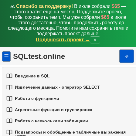
🙏
Спасибо за поддержку!
В июле собрали
$65
—
этого хватит ещё на месяц! Поддержите проект,
чтобы сохранить темп. Мы уже собрали
$65
в июле
— этого достаточно, чтобы продолжить работу до
следующего месяца. Помогите нам сохранить темп и
поддержать проект дальше.
Поддержать проект →
✕
SQLtest.online
⎆
☰
Введение в SQL
Извлечение данных - оператор SELECT
1.
Введение в базы данных
Работа с функциями
1.
Выборка данных из таблицы
2.
Типы баз данных
Агрегатные функции и группировка
1.
Встроенные функции SQL
2.
Фильтрация данных
3.
Концепции реляционных баз данных
Работа с несколькими таблицами
1.
Базовые агрегатные функции
2.
Основные строковые функции
3.
Объединение нескольких условий
4.
Базовые типы данных
Подзапросы и обобщенные табличные выражения
1.
Основы соединений (JOIN) в SQL
2.
Группировка данных