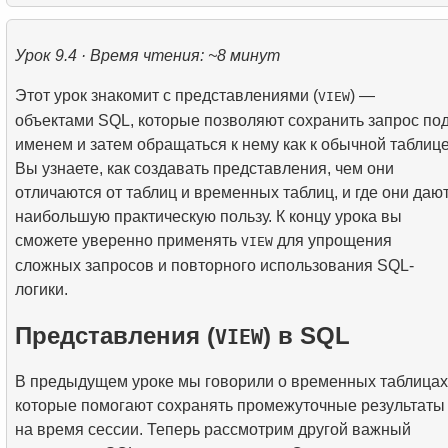
3.
Понимание методов оптимизации запросов
10.
Операции над наборами данных
1.
Самый быстрый вариант перелета
2.
Практическое использование функций даты и
времени для анализа данных
Урок 9.4 · Время чтения: ~8 минут
5.
Как работает B-tree индекс
2.
Рассчитать среднюю заполняемость рейсов
Этот урок знакомит с представлениями (
) —
VIEW
4.
Введение в SQL-индексы
3.
Карта мест в самолете
объектами SQL, которые позволяют сохранить запрос по
именем и затем обращаться к нему как к обычной таблице
Вы узнаете, как создавать представления, чем они
отличаются от таблиц и временных таблиц, и где они даю
наибольшую практическую пользу. К концу урока вы
сможете уверенно применять
для упрощения
VIEW
сложных запросов и повторного использования SQL-
логики.
Представления (
) в SQL
VIEW
В предыдущем уроке мы говорили о временных таблицах
которые помогают сохранять промежуточные результаты
на время сессии. Теперь рассмотрим другой важный