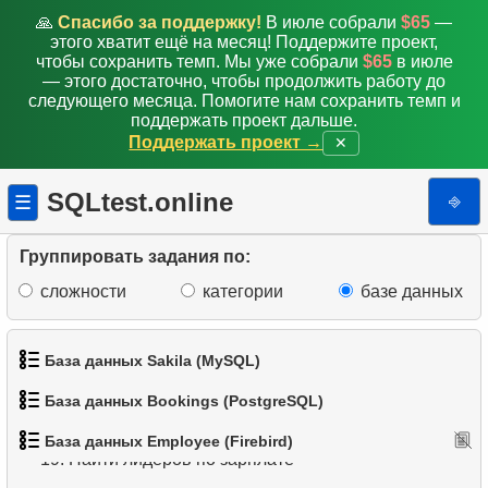
🙏
Спасибо за поддержку!
В июле собрали
$65
—
10.
Поиск отдела
этого хватит ещё на месяц! Поддержите проект,
чтобы сохранить темп. Мы уже собрали
$65
в июле
11.
Сотрудники занятые на проекте
— этого достаточно, чтобы продолжить работу до
следующего месяца. Помогите нам сохранить темп и
поддержать проект дальше.
12.
Отчет о доступности персонала
Поддержать проект →
✕
13.
Телефонный справочник
SQLtest.online
⎆
☰
14.
Покупатели с неотправленными заказами
Группировать задания по:
15.
Узнать количество сотрудников
сложности
категории
базе данных
16.
Получить высокооплачиваемых сотрудников
База данных Sakila (MySQL)
17.
Найти сотрудников по дате приёма
База данных Bookings (PostgreSQL)
18.
Список лидеров по зарплате
1.
Получить список актёров
База данных Employee (Firebird)
1.
Получить данные аэропортов
19.
Найти лидеров по зарплате
2.
Имена актёров