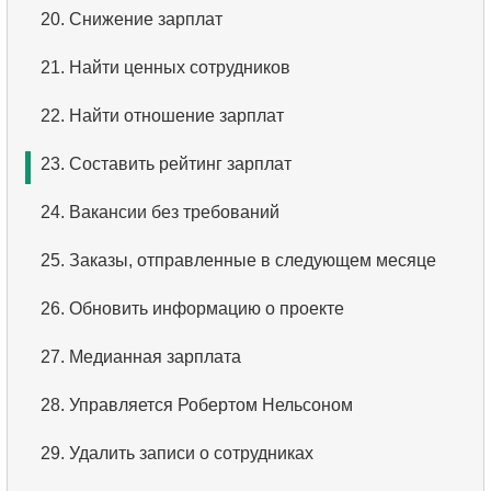
2.
Список аэропортов
20.
Снижение зарплат
3.
Упорядоченный список фильмов
3.
Дальнемагистральные самолеты
21.
Найти ценных сотрудников
4.
Первые 10 фильмов по алфавиту
4.
Список самолетов Boeing
22.
Найти отношение зарплат
5.
Третья страница списка фильмов
5.
Список рейсов из Домодедово
23.
Составить рейтинг зарплат
6.
Отсортировать фильмы по нескольким полям
6.
Список самолётов из Домодедово
24.
Вакансии без требований
7.
Самый длинный фильм
7.
Получить бронирования по дате
25.
Заказы, отправленные в следующем месяце
8.
Длинные фильмы
8.
Анализ использования самолётов
26.
Обновить информацию о проекте
9.
Длинные комедии
9.
Типы тарифов
27.
Медианная зарплата
10.
Классические фильмы
10.
Самолеты без Бизнес-класса
28.
Управляется Робертом Нельсоном
11.
Поиск актеров по имени
11.
Самолеты с полными тарифными условиями
29.
Удалить записи о сотрудниках
12.
Повторяющиеся имена актёров