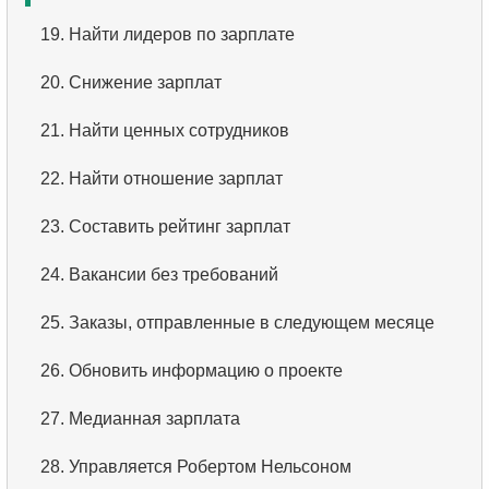
2.
Список аэропортов
3.
Упорядоченный список фильмов
19.
Найти лидеров по зарплате
3.
Дальнемагистральные самолеты
4.
Первые 10 фильмов по алфавиту
20.
Снижение зарплат
4.
Список самолетов Boeing
5.
Третья страница списка фильмов
21.
Найти ценных сотрудников
5.
Список рейсов из Домодедово
6.
Отсортировать фильмы по нескольким полям
22.
Найти отношение зарплат
6.
Список самолётов из Домодедово
7.
Самый длинный фильм
23.
Составить рейтинг зарплат
7.
Получить бронирования по дате
8.
Длинные фильмы
24.
Вакансии без требований
8.
Анализ использования самолётов
9.
Длинные комедии
25.
Заказы, отправленные в следующем месяце
9.
Типы тарифов
10.
Классические фильмы
26.
Обновить информацию о проекте
10.
Самолеты без Бизнес-класса
11.
Поиск актеров по имени
27.
Медианная зарплата
11.
Самолеты с полными тарифными условиями
12.
Повторяющиеся имена актёров
28.
Управляется Робертом Нельсоном