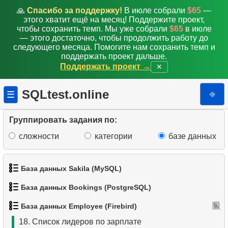
🙏
Спасибо за поддержку!
В июле собрали
$65
—
этого хватит ещё на месяц! Поддержите проект,
9.
Сотрудники с зарплатой выше средней
чтобы сохранить темп. Мы уже собрали
$65
в июле
— этого достаточно, чтобы продолжить работу до
10.
Поиск отдела
следующего месяца. Помогите нам сохранить темп и
поддержать проект дальше.
11.
Сотрудники занятые на проекте
Поддержать проект →
✕
12.
Отчет о доступности персонала
SQLtest.online
⎆
☰
13.
Телефонный справочник
Группировать задания по:
14.
Покупатели с неотправленными заказами
сложности
категории
базе данных
15.
Узнать количество сотрудников
База данных Sakila (MySQL)
16.
Получить высокооплачиваемых сотрудников
База данных Bookings (PostgreSQL)
1.
Получить список актёров
17.
Найти сотрудников по дате приёма
База данных Employee (Firebird)
1.
Получить данные аэропортов
2.
Имена актёров
18.
Список лидеров по зарплате