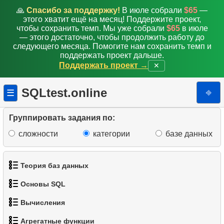
🙏
Спасибо за поддержку!
В июле собрали
$65
—
этого хватит ещё на месяц! Поддержите проект,
чтобы сохранить темп. Мы уже собрали
$65
в июле
— этого достаточно, чтобы продолжить работу до
следующего месяца. Помогите нам сохранить темп и
поддержать проект дальше.
Поддержать проект →
✕
SQLtest.online
⎆
☰
Группировать задания по:
сложности
категории
базе данных
Теория баз данных
Основы SQL
1.
Что такое база данных?
Вычисления
1.
Получить список актёров
2.
Что такое DBMS?
Агрегатные функции