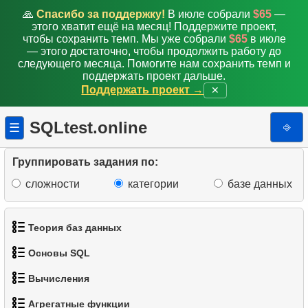
🙏
Спасибо за поддержку!
В июле собрали
$65
—
этого хватит ещё на месяц! Поддержите проект,
чтобы сохранить темп. Мы уже собрали
$65
в июле
— этого достаточно, чтобы продолжить работу до
следующего месяца. Помогите нам сохранить темп и
поддержать проект дальше.
Поддержать проект →
✕
SQLtest.online
⎆
☰
Группировать задания по:
сложности
категории
базе данных
Теория баз данных
Основы SQL
1.
Что такое база данных?
Вычисления
1.
Получить список актёров
2.
Что такое DBMS?
Агрегатные функции