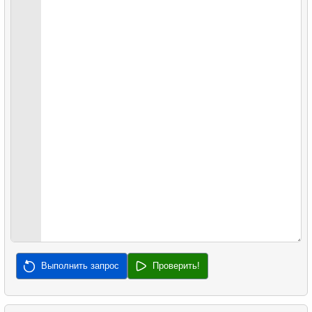
42.
Отчет по прокату
26.
Анализ популярности категорий
43.
Список фильмов
27.
Задача об "Островах и проливах"
28.
Клиенты с одинаковыми просмотрами
29.
Пассажиры, не явившиеся на рейс
30.
Средняя заполняемость рейсов
31.
Заполняемость рейсов по тарифу
32.
Медианная зарплата
33.
Найти медианную сумму заказа
Выполнить запрос
Проверить!
34.
Медианная продолжительность фильма
35.
Анализ длины клюва