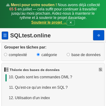
🙏
Merci pour votre soutien !
Nous avons déjà collecté
4.
Comment les données sont-elles structurées en
65 $
en juillet — cela suffit pour continuer à travailler
jusqu'au mois prochain. Aidez-nous à maintenir le
base relationnelle ?
rythme et à soutenir le projet davantage.
Soutenir le projet →
✕
5.
Qu'est-ce que ACID ?
SQLtest.online
⎆
☰
6.
Qu'est-ce que SQL ?
7.
Quel est un sous-ensemble de SQL ?
Grouper les tâches par:
complexité
catégorie
base de données
8.
Quels sont les commandes DDL ?
9.
Quels sont les commandes DQL ?
Théorie des bases de données
10.
Quels sont les commandes DML ?
11.
Qu'est-ce qu'un index en SQL ?
12.
Utilisation d'un index