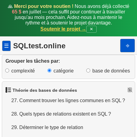
20.
Types de jointures SQL
🙏
Merci pour votre soutien !
Nous avons déjà collecté
65 $
en juillet — cela suffit pour continuer à travailler
jusqu'au mois prochain. Aidez-nous à maintenir le
21.
Choisir le type de jointure
rythme et à soutenir le projet davantage.
Soutenir le projet →
✕
22.
Choisir le type de jointure entre tables
SQLtest.online
⎆
☰
23.
Algorithmes de jointure de tables en SQL
24.
Ordre d'exécution des opérateurs logiques
Grouper les tâches par:
complexité
catégorie
base de données
25.
Opérateurs d'ensemble SQL
26.
Différence entre UNION et UNION ALL
Théorie des bases de données
27.
Comment trouver les lignes communes en SQL ?
28.
Quels types de relations existent en SQL ?
29.
Déterminer le type de relation