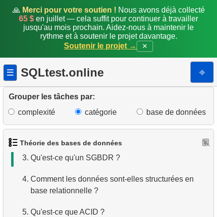
🙏
Merci pour votre soutien !
Nous avons déjà collecté
65 $
en juillet — cela suffit pour continuer à travailler
jusqu'au mois prochain. Aidez-nous à maintenir le
rythme et à soutenir le projet davantage.
Soutenir le projet →
✕
SQLtest.online
⎆
☰
Grouper les tâches par:
complexité
catégorie
base de données
1.
Qu'est-ce qu'une base de données ?
2.
Qu'est-ce qu'un SGBD ?
Théorie des bases de données
3.
Qu'est-ce qu'un SGBDR ?
4.
Comment les données sont-elles structurées en
base relationnelle ?
5.
Qu'est-ce que ACID ?