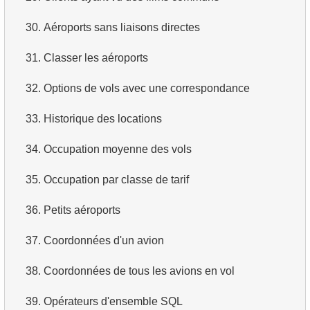
3.
Prénoms d'acteurs en double
4.
Récupérer tous les départements
30.
Aéroports sans liaisons directes
4.
Trouver le nom de famille le plus courant parmi les
5.
Noms du personnel
31.
Classer les aéroports
acteurs
6.
Catégories de produits
32.
Options de vols avec une correspondance
5.
Trouver tous les acteurs d'un film
7.
Obtenir la liste triée des langues
33.
Historique des locations
6.
Trouver tous les films d'un acteur
8.
Liste triée des films avec limite
34.
Occupation moyenne des vols
7.
Répartition des films par catégorie
9.
Trouver les membres du personnel par condition
35.
Occupation par classe de tarif
8.
Durée moyenne d'un film par catégorie
10.
Liste triée des films avec condition
36.
Petits aéroports
9.
Nombre de films d'un acteur
11.
Trouver les films par description
37.
Coordonnées d'un avion
10.
Acteurs plus populaires que HENRY BERRY
12.
Clients du magasin
38.
Coordonnées de tous les avions en vol
11.
Analyser les paiements mensuels
13.
Acteurs par prénom
39.
Opérateurs d'ensemble SQL
12.
Mois avec le montant de paiements maximal