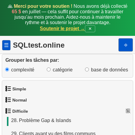
19.
Analyser les locations hebdomadaires
🙏
Merci pour votre soutien !
Nous avons déjà collecté
65 $
en juillet — cela suffit pour continuer à travailler
20.
Locations répétées par client
jusqu'au mois prochain. Aidez-nous à maintenir le
rythme et à soutenir le projet davantage.
21.
Premiers clients des films d'horreur
Soutenir le projet →
✕
22.
Clients s'étant rencontrés (aggrégation)
SQLtest.online
⎆
☰
23.
Films dans un magasin
Grouper les tâches par:
24.
Films sans copies disponibles
complexité
catégorie
base de données
25.
Analyse des performances du personnel
Simple
26.
Répartition des films par catégorie en JSON
Normal
1.
Obtenir les acteurs
27.
Générer la facture mensuelle
Difficile
1.
Trouver des adresses en utilisant une sous-requête
2.
Liste des langues
28.
Problème Gap & Islands
2.
Trouver des adresses en utilisant JOIN
3.
Obtenir la liste des noms d'acteurs
29.
Clients ayant vu des films communs