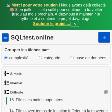
4.
Films où HENRY BERRY n'a pas participé
🙏
Merci pour votre soutien !
Nous avons déjà collecté
65 $
en juillet — cela suffit pour continuer à travailler
5.
Calculer la factorielle
jusqu'au mois prochain. Aidez-nous à maintenir le
rythme et à soutenir le projet davantage.
6.
Temps moyen entre locations
Soutenir le projet →
✕
7.
Part relative et revenus par catégorie
SQLtest.online
⎆
☰
8.
Ratio du salaire min au max
Grouper les tâches par:
9.
Classement de popularité des films
complexité
catégorie
base de données
10.
Fans d'EMILY DEE
Simple
11.
Clients n'ayant jamais loué EMILY DEE
Normal
1.
Obtenir les acteurs
12.
Statistiques journalières de location et de retour
Difficile
1.
Trouver des adresses en utilisant une sous-requête
2.
Liste des langues
13.
Films les moins populaires
2.
Trouver des adresses en utilisant JOIN
3.
Obtenir la liste des noms d'acteurs
14.
Films avec temps de location inférieur à la moyenne