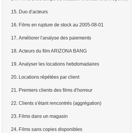
3.
Prénoms d'acteurs en double
4.
Récupérer tous les départements
15.
Duo d'acteurs
4.
Trouver le nom de famille le plus courant parmi les
5.
Noms du personnel
16.
Films en rupture de stock au 2005-08-01
acteurs
6.
Catégories de produits
17.
Améliorer l'analyse des paiements
5.
Trouver tous les acteurs d'un film
7.
Obtenir la liste triée des langues
18.
Acteurs du film ARIZONA BANG
6.
Trouver tous les films d'un acteur
8.
Liste triée des films avec limite
19.
Analyser les locations hebdomadaires
7.
Répartition des films par catégorie
9.
Trouver les membres du personnel par condition
20.
Locations répétées par client
8.
Durée moyenne d'un film par catégorie
10.
Liste triée des films avec condition
21.
Premiers clients des films d'horreur
9.
Nombre de films d'un acteur
11.
Trouver les films par description
22.
Clients s'étant rencontrés (aggrégation)
10.
Acteurs plus populaires que HENRY BERRY
12.
Clients du magasin
23.
Films dans un magasin
11.
Analyser les paiements mensuels
13.
Acteurs par prénom
24.
Films sans copies disponibles
12.
Mois avec le montant de paiements maximal