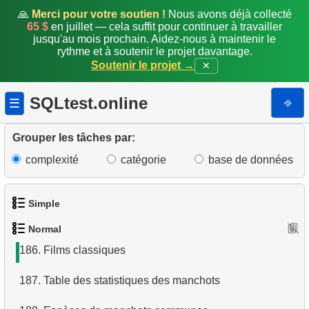
178.
Préparer la liste de diffusion
🙏
Merci pour votre soutien !
Nous avons déjà collecté
65 $
en juillet — cela suffit pour continuer à travailler
179.
Liste des manchots
jusqu'au mois prochain. Aidez-nous à maintenir le
rythme et à soutenir le projet davantage.
Soutenir le projet →
✕
180.
Revenu journalier par source
181.
Manchots et îles
SQLtest.online
⎆
☰
182.
Utilisation d'un index
Grouper les tâches par:
183.
Utiliser un index couvrant
complexité
catégorie
base de données
184.
Île avec la masse totale de manchots minimale
Simple
185.
L'île la plus peuplée
Normal
1.
Obtenir les acteurs
186.
Films classiques
2.
Liste des langues
187.
Table des statistiques des manchots
3.
Obtenir la liste des noms d'acteurs