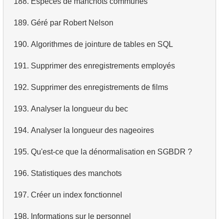
188.
Espèces de manchots communes
4.
Récupérer tous les départements
189.
Géré par Robert Nelson
5.
Noms du personnel
190.
Algorithmes de jointure de tables en SQL
6.
Catégories de produits
191.
Supprimer des enregistrements employés
7.
Obtenir la liste triée des langues
192.
Supprimer des enregistrements de films
8.
Liste triée des films avec limite
193.
Analyser la longueur du bec
9.
Trouver les membres du personnel par condition
194.
Analyser la longueur des nageoires
10.
Liste triée des films avec condition
195.
Qu'est-ce que la dénormalisation en SGBDR ?
11.
Trouver les films par description
196.
Statistiques des manchots
12.
Clients du magasin
197.
Créer un index fonctionnel
13.
Acteurs par prénom
198.
Informations sur le personnel