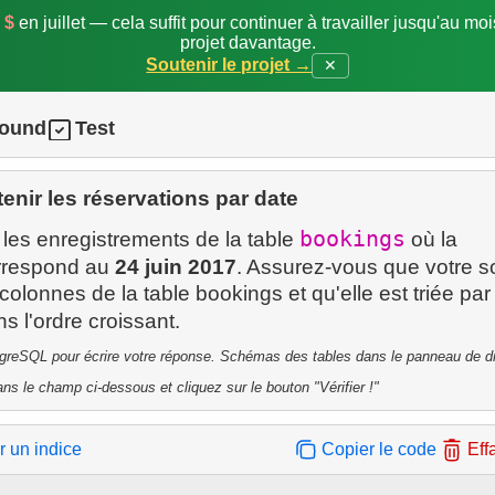
 $
en juillet — cela suffit pour continuer à travailler jusqu'au mo
projet davantage.
Soutenir le projet →
✕
round
Test
enir les réservations par date
bookings
les enregistrements de la table
où la
respond au
24 juin 2017
. Assurez-vous que votre so
 colonnes de la table bookings et qu'elle est triée par
s l'ordre croissant.
tgreSQL pour écrire votre réponse. Schémas des tables dans le panneau de dr
ns le champ ci-dessous et cliquez sur le bouton "Vérifier !"
r un indice
Copier le code
Eff