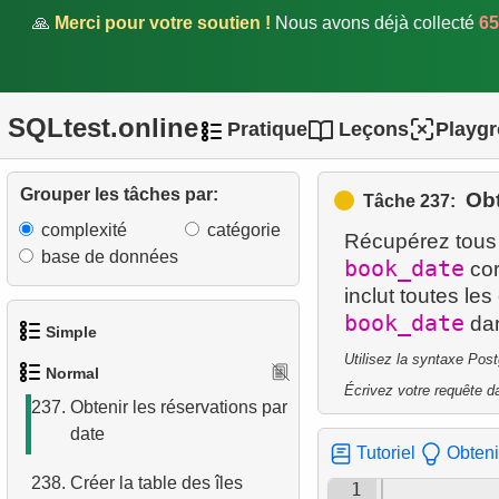
🙏
Merci pour votre soutien !
Nous avons déjà collecté
65
232.
Comptage Mensuel des
Réservations
233.
Paires de Produits
SQLtest.online
Pratique
Leçons
Playg
Fréquemment Achetés
234.
L'index est-il adapté à la
Grouper les tâches par:
Obt
Tâche 237:
requête ?
complexité
catégorie
Récupérez tous 
235.
L'index est-il adapté aux
base de données
book_date
cor
requêtes ?
inclut toutes les
book_date
dan
236.
Pourcentage des ventes
Simple
par catégorie
Utilisez la syntaxe Pos
Normal
1.
Obtenir les acteurs
Écrivez votre requête da
237.
Obtenir les réservations par
date
2.
Liste des langues
Tutoriel
Obteni
238.
Créer la table des îles
3.
Obtenir la liste des noms
1