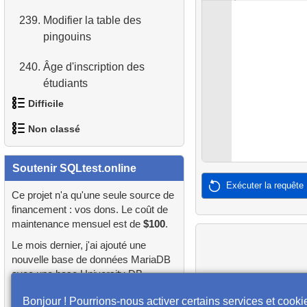
d'acteurs
239.
Modifier la table des
pingouins
4.
Récupérer tous les
départements
240.
Âge d'inscription des
étudiants
5.
Noms du personnel
Difficile
241.
Aéroports avec Retards
6.
Catégories de produits
Non classé
1.
Trouver les clients les plus
7.
Obtenir la liste triée des
actifs
langues
1.
orders-total
Soutenir SQLtest.online
2.
Trouver les acteurs tristes
Exécuter la requête
8.
Liste triée des films avec
2.
extra-light-penguins
Ce projet n'a qu'une seule source de
limite
financement : vos dons. Le coût de
3.
Trouver les acteurs les plus
maintenance mensuel est de
$100
.
3.
Requête sur les
variés
9.
Trouver les membres du
publications
Le mois dernier, j'ai ajouté une
personnel par condition
nouvelle base de données MariaDB
4.
Films où HENRY BERRY
4.
Identifier les bâtiments
avec une base University DB
n'a pas participé
10.
Liste triée des films avec
sans laboratoire
préchargée, 9 nouvelles questions,
Bonjour ! Pourrions-nous activer certains services et cooki
condition
et j'ai refactoré de nombreuses