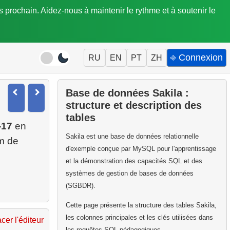
is prochain. Aidez-nous à maintenir le rythme et à soutenir le
⎆ Connexion
RU
EN
PT
ZH
Base de données Sakila :
structure et description des
tables
-17
en
Sakila est une base de données relationnelle
m de
d'exemple conçue par MySQL pour l'apprentissage
et la démonstration des capacités SQL et des
systèmes de gestion de bases de données
(SGBDR).
Cette page présente la structure des tables Sakila,
les colonnes principales et les clés utilisées dans
acer l'éditeur
les requêtes SQL pédagogiques.