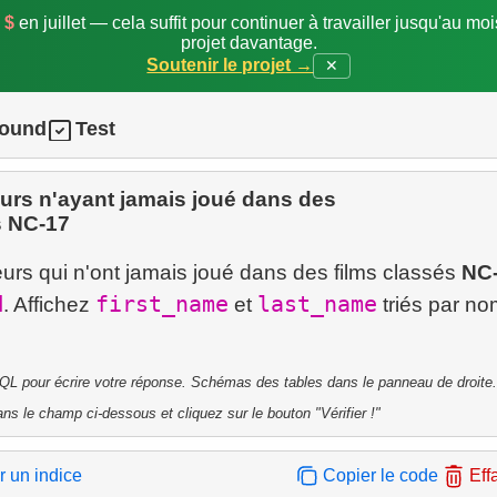
 $
en juillet — cela suffit pour continuer à travailler jusqu'au mo
projet davantage.
Soutenir le projet →
✕
round
Test
urs n'ayant jamais joué dans des
s NC-17
urs qui n'ont jamais joué dans des films classés
NC
N
first_name
last_name
. Affichez
et
triés par no
QL pour écrire votre réponse. Schémas des tables dans le panneau de droite.
ns le champ ci-dessous et cliquez sur le bouton "Vérifier !"
r un indice
Copier le code
Eff