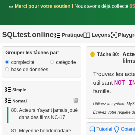
🙏
Merci pour votre soutien !
Nous avons déjà collecté
65
75.
Répartition des locations
par jour de la semaine
76.
Répartition des locations
SQLtest.online
Pratique
Leçons
Playg
par tranche horaire
77.
Améliorer la répartition par
Grouper les tâches par:
Acte
Tâche 80:
jour de la semaine
film
complexité
catégorie
78.
Films sans enregistrements
base de données
Trouvez les acte
de casting (NOT EXISTS)
NOT I
utilisant
79.
Films sans enregistrements
Simple
de casting (JOIN)
Normal
Utilisez la syntaxe MyS
1.
Obtenir les acteurs
80.
Acteurs n'ayant jamais joué
Écrivez votre requête da
dans des films NC-17
2.
Liste des langues
Tutoriel
Obteni
81.
Moyenne hebdomadaire
3.
Obtenir la liste des noms