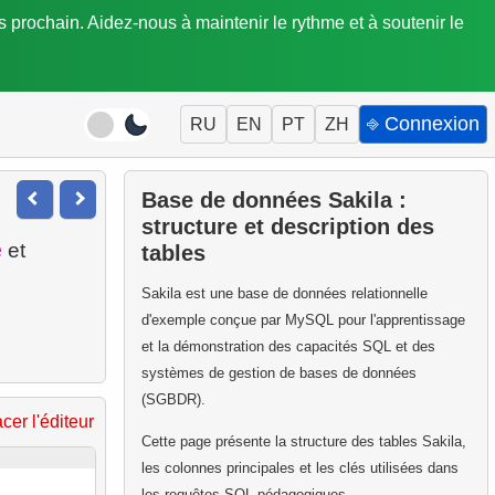
is prochain. Aidez-nous à maintenir le rythme et à soutenir le
⎆ Connexion
RU
EN
PT
ZH
Base de données Sakila :
structure et description des
e
et
tables
Sakila est une base de données relationnelle
d'exemple conçue par MySQL pour l'apprentissage
et la démonstration des capacités SQL et des
systèmes de gestion de bases de données
(SGBDR).
acer l'éditeur
Cette page présente la structure des tables Sakila,
les colonnes principales et les clés utilisées dans
les requêtes SQL pédagogiques.