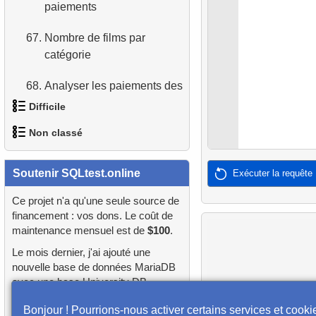
paiements
d'acteurs
67.
Nombre de films par
4.
Récupérer tous les
catégorie
départements
68.
Analyser les paiements des
5.
Noms du personnel
clients
Difficile
6.
Catégories de produits
Non classé
69.
Clients les plus diversifiés
1.
Trouver les clients les plus
7.
Obtenir la liste triée des
actifs
70.
Répartition des copies par
langues
1.
orders-total
Soutenir SQLtest.online
Exécuter la requête
film
2.
Trouver les acteurs tristes
8.
Liste triée des films avec
2.
extra-light-penguins
Ce projet n'a qu'une seule source de
71.
Analyse des paiements
limite
financement : vos dons. Le coût de
3.
Trouver les acteurs les plus
maintenance mensuel est de
$100
.
3.
Requête sur les
variés
72.
Liste des tables
9.
Trouver les membres du
publications
Le mois dernier, j'ai ajouté une
personnel par condition
nouvelle base de données MariaDB
4.
Films où HENRY BERRY
73.
Définition des colonnes
4.
Identifier les bâtiments
avec une base University DB
n'a pas participé
d'une table
10.
Liste triée des films avec
sans laboratoire
préchargée, 9 nouvelles questions,
Bonjour ! Pourrions-nous activer certains services et cooki
condition
et j'ai refactoré de nombreuses