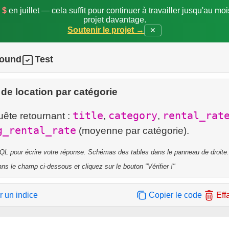
 $
en juillet — cela suffit pour continuer à travailler jusqu'au mo
projet davantage.
Soutenir le projet →
✕
round
Test
 de location par catégorie
title
category
rental_rat
uête retournant :
,
,
g_rental_rate
QL pour écrire votre réponse. Schémas des tables dans le panneau de droite.
ns le champ ci-dessous et cliquez sur le bouton "Vérifier !"
r un indice
Copier le code
Eff