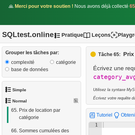
59.
Pourcentage de retards
🙏
Merci pour votre soutien !
Nous avons déjà collecté
65
60.
Listes de distribution des
films
SQLtest.online
Pratique
Leçons
Playg
61.
Extraire nom et domaine de
l'email
Grouper les tâches par:
Prix
Tâche 65:
62.
Acteurs homonymes
complexité
catégorie
Écrivez une req
63.
Liste des films et de leurs
base de données
category_av
catégories
64.
Durée moyenne de location
Simple
Utilisez la syntaxe MyS
d'un film
Écrivez votre requête da
Normal
1.
Obtenir les acteurs
65.
Prix de location par
Tutoriel
Obteni
catégorie
2.
Liste des langues
1
66.
Sommes cumulées des
3.
Obtenir la liste des noms