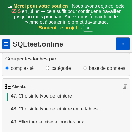
40.
Qu'est-ce qu'un SGBD ?
🙏
Merci pour votre soutien !
Nous avons déjà collecté
65 $
en juillet — cela suffit pour continuer à travailler
jusqu'au mois prochain. Aidez-nous à maintenir le
41.
Qu'est-ce qu'un SGBDR ?
rythme et à soutenir le projet davantage.
Soutenir le projet →
✕
42.
Qu'est-ce qu'une base de données ?
SQLtest.online
⎆
☰
43.
Qu'est-ce que ACID ?
44.
Quels sont les commandes DQL ?
Grouper les tâches par:
complexité
catégorie
base de données
45.
Qu'est-ce qu'un index en SQL ?
46.
Types de jointures SQL
Simple
47.
Choisir le type de jointure
48.
Choisir le type de jointure entre tables
49.
Effectuer la mise à jour des prix