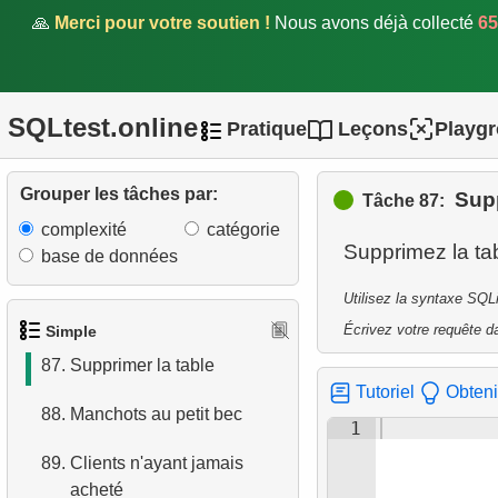
81.
Manchots au bec de taille
🙏
Merci pour votre soutien !
Nous avons déjà collecté
65
moyenne
82.
Répartition des manchots
SQLtest.online
Pratique
Leçons
Playg
83.
Supprimer des
enregistrements
Grouper les tâches par:
Supp
Tâche 87:
84.
Renommer la table
complexité
catégorie
Supprimez la ta
base de données
85.
Créer un index
Utilisez la syntaxe SQL
86.
Créer un index unique
Écrivez votre requête da
Simple
87.
Supprimer la table
Tutoriel
Obteni
88.
Manchots au petit bec
1
89.
Clients n'ayant jamais
acheté