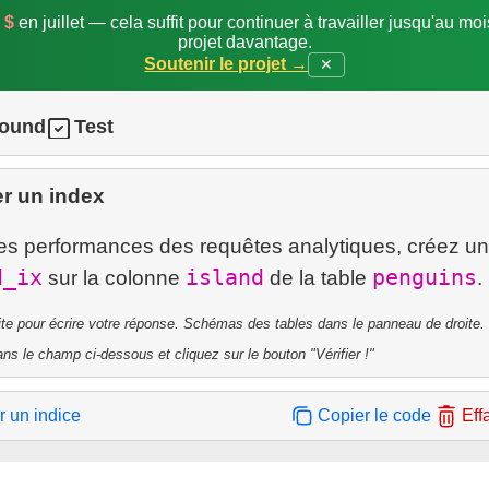
 $
en juillet — cela suffit pour continuer à travailler jusqu'au mo
projet davantage.
Soutenir le projet →
✕
round
Test
r un index
les performances des requêtes analytiques, créez un
d_ix
island
penguins
sur la colonne
de la table
ite pour écrire votre réponse. Schémas des tables dans le panneau de droite.
ns le champ ci-dessous et cliquez sur le bouton "Vérifier !"
r un indice
Copier le code
Eff