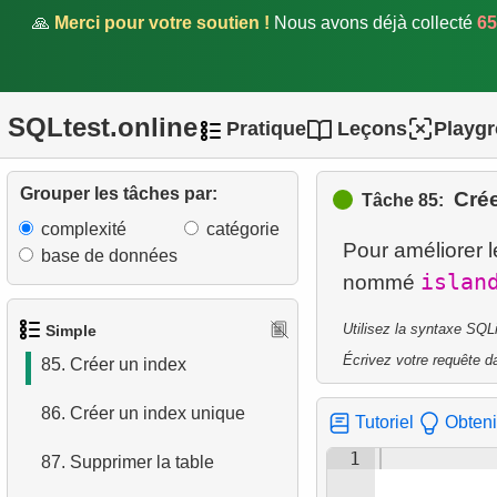
79.
Manchots lourds
🙏
Merci pour votre soutien !
Nous avons déjà collecté
65
80.
Compter les manchots
81.
Manchots au bec de taille
SQLtest.online
Pratique
Leçons
Playg
moyenne
82.
Répartition des manchots
Grouper les tâches par:
Crée
Tâche 85:
complexité
catégorie
83.
Supprimer des
Pour améliorer 
base de données
enregistrements
islan
nommé
84.
Renommer la table
Utilisez la syntaxe SQL
Simple
Écrivez votre requête da
85.
Créer un index
86.
Créer un index unique
Tutoriel
Obteni
1
87.
Supprimer la table