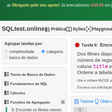
3.
Média de Dias de Aluguel
🙏
Obrigado pelo seu apoio!
Já arrecadamos
US$ 65
em j
de Filmes
4.
Encontre o número de
funcionários
SQLtest.online
Prática
lições
Playgrou
5.
Encontre o número de
filmes em cada categoria
Agrupar tarefas por:
Enco
Tarefa 9:
complexidade
categoria
6.
O custo médio de aluguel
Dos filmes disp
banco de dados
de um filme por categoria
número de regis
title
coluna
e
7.
Encontre a duração
Ordene a tabela 
Teoria de Banco de Dados
mínima, máxima e média
Use a sintaxe MySQL par
do filme
Fundamentos de SQL
1.
O que é um Banco de
Escreva sua solicitação
8.
Encontre categorias de
Cálculos
Dados?
1.
Obtenha os atores
filmes longos
Tutorial
Obter 
Funções de Agregação
2.
O que é SGBD?
1.
Calcule o perímetro do
2.
Organize os pinguins
1
9.
Encontre os filmes menos
círculo