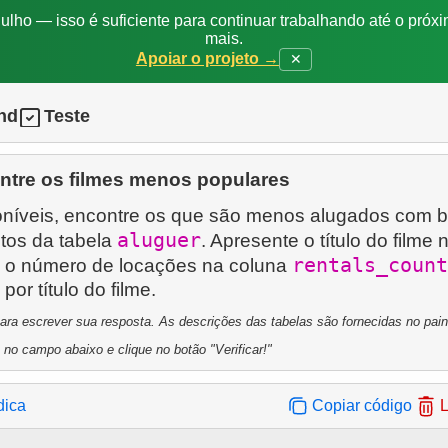
ulho — isso é suficiente para continuar trabalhando até o próxi
mais.
Apoiar o projeto →
✕
nd
Teste
ntre os filmes menos populares
oníveis, encontre os que são menos alugados com 
aluguer
tos da tabela
. Apresente o título do filme 
rentals_count
 o número de locações na coluna
por título do filme.
a escrever sua resposta. As descrições das tabelas são fornecidas no painel
 no campo abaixo e clique no botão "Verificar!"
dica
Copiar código
L