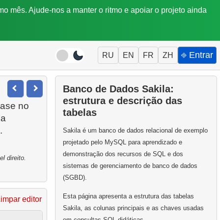
mo mês. Ajude-nos a manter o ritmo e apoiar o projeto ainda
⎆ Entrar
RU
EN
FR
ZH
Banco de Dados Sakila:
estrutura e descrição das
base no
tabelas
na
.
Sakila é um banco de dados relacional de exemplo
projetado pelo MySQL para aprendizado e
demonstração dos recursos de SQL e dos
 direito.
sistemas de gerenciamento de banco de dados
(SGBD).
Esta página apresenta a estrutura das tabelas
impar editor
Sakila, as colunas principais e as chaves usadas
em consultas SQL didáticas.