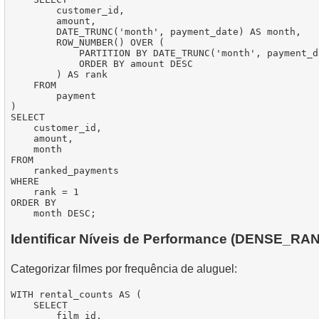
        customer_id,

        amount,

        DATE_TRUNC('month', payment_date) AS month,

        ROW_NUMBER() OVER (

            PARTITION BY DATE_TRUNC('month', payment_da
            ORDER BY amount DESC

        ) AS rank

    FROM

        payment

)

SELECT

    customer_id,

    amount,

    month

FROM

    ranked_payments

WHERE

    rank = 1

ORDER BY

Identificar Níveis de Performance (DENSE_RA
Categorizar filmes por frequência de aluguel:
WITH rental_counts AS (

    SELECT

        film_id,
