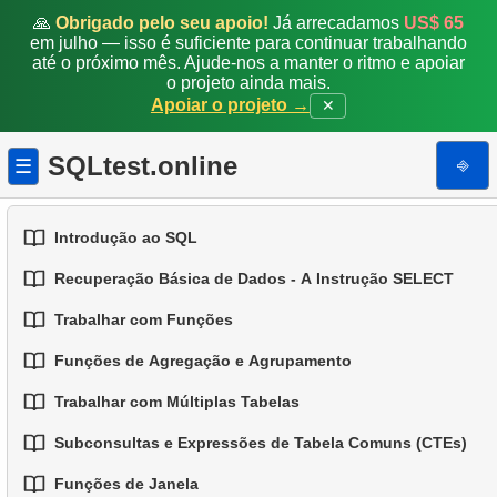
🙏
Obrigado pelo seu apoio!
Já arrecadamos
US$ 65
em julho — isso é suficiente para continuar trabalhando
até o próximo mês. Ajude-nos a manter o ritmo e apoiar
o projeto ainda mais.
Apoiar o projeto →
✕
SQLtest.online
⎆
☰
Introdução ao SQL
Recuperação Básica de Dados - A Instrução SELECT
1.
Introdução a Bases de Dados
Trabalhar com Funções
1.
Selecionando Dados de uma Tabela
2.
Tipos de Bases de Dados
Funções de Agregação e Agrupamento
1.
Funções SQL Integradas
2.
Filtragem de Dados
3.
Conceitos de Bases de Dados Relacionais
Trabalhar com Múltiplas Tabelas
1.
Funções Básicas de Agregação
2.
Funções Comuns de String
3.
Combinando Múltiplas Condições
4.
Tipos de Dados Básicos
Subconsultas e Expressões de Tabela Comuns (CTEs)
1.
Fundamentos de JOINs em SQL
2.
Agrupando Dados
3.
Funções Matemáticas Comuns
4.
Alias para Colunas
5.
Entendendo os Valores NULL no SQL
Funções de Janela
1.
Introdução às Subconsultas