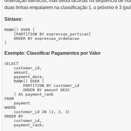
ordenação idênticos, mas deixa lacunas na sequência de n
duas linhas empatarem na classificação 1, o próximo é 3 (pul
Sintaxe:
RANK() OVER (

    [PARTITION BY expressao_particao]

    ORDER BY expressao_ordenacao

Exemplo: Classificar Pagamentos por Valor
SELECT

    customer_id,

    amount,

    payment_date,

    RANK() OVER (

        PARTITION BY customer_id 

        ORDER BY amount DESC

    ) AS payment_rank

FROM

    payment

WHERE

    customer_id IN (1, 2, 3)

ORDER BY

    customer_id,
