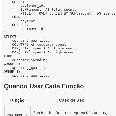
    SELECT

        customer_id,

        SUM(amount) AS total_spent,

        NTILE(4) OVER (ORDER BY SUM(amount)) AS spendi
    FROM

        payment

    GROUP BY

        customer_id

)

SELECT

    spending_quartile,

    COUNT(*) AS customer_count,

    MIN(total_spent) AS low_amount,

    MAX(total_spent) AS high_amount

FROM

    customer_spending

GROUP BY

    spending_quartile

ORDER BY

Quando Usar Cada Função
Função
Caso de Uso
Precisa de números sequenciais únicos;
ROW_NUMBER