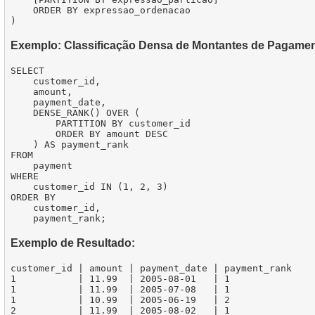
    ORDER BY expressao_ordenacao

Exemplo: Classificação Densa de Montantes de Pagame
SELECT

    customer_id,

    amount,

    payment_date,

    DENSE_RANK() OVER (

        PARTITION BY customer_id 

        ORDER BY amount DESC

    ) AS payment_rank

FROM

    payment

WHERE

    customer_id IN (1, 2, 3)

ORDER BY

    customer_id,

Exemplo de Resultado:
customer_id | amount | payment_date | payment_rank

1           | 11.99  | 2005-08-01   | 1

1           | 11.99  | 2005-07-08   | 1

1           | 10.99  | 2005-06-19   | 2

2           | 11.99  | 2005-08-02   | 1
