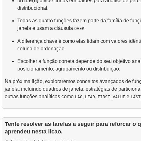
NTILE(n)
divide linhas em baldes para análise de perce
distribucional.
Todas as quatro funções fazem parte da família de fun
janela e usam a cláusula
.
OVER
A diferença chave é como elas lidam com valores idênt
coluna de ordenação.
Escolher a função correta depende do seu objetivo analí
posicionamento, agrupamento ou distribuição.
Na próxima lição, exploraremos conceitos avançados de fun
janela, incluindo quadros de janela, estratégias de particion
outras funções analíticas como
,
,
e
LAG
LEAD
FIRST_VALUE
LAST
Tente resolver as tarefas a seguir para reforcar o 
aprendeu nesta licao.