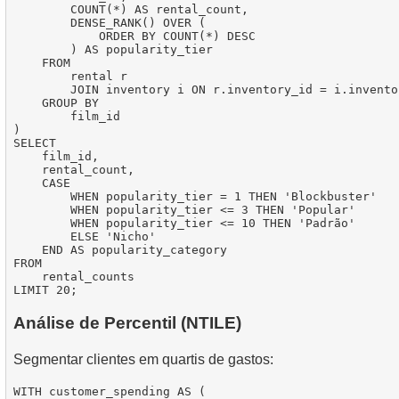
        COUNT(*) AS rental_count,

        DENSE_RANK() OVER (

            ORDER BY COUNT(*) DESC

        ) AS popularity_tier

    FROM

        rental r

        JOIN inventory i ON r.inventory_id = i.inventor
    GROUP BY

        film_id

)

SELECT

    film_id,

    rental_count,

    CASE

        WHEN popularity_tier = 1 THEN 'Blockbuster'

        WHEN popularity_tier <= 3 THEN 'Popular'

        WHEN popularity_tier <= 10 THEN 'Padrão'

        ELSE 'Nicho'

    END AS popularity_category

FROM

    rental_counts

Análise de Percentil (NTILE)
Segmentar clientes em quartis de gastos:
WITH customer_spending AS (
