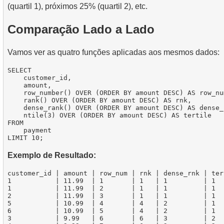
(quartil 1), próximos 25% (quartil 2), etc.
Comparação Lado a Lado
Vamos ver as quatro funções aplicadas aos mesmos dados:
SELECT

    customer_id,

    amount,

    row_number() OVER (ORDER BY amount DESC) AS row_num
    rank() OVER (ORDER BY amount DESC) AS rnk,

    dense_rank() OVER (ORDER BY amount DESC) AS dense_r
    ntile(3) OVER (ORDER BY amount DESC) AS tertile

FROM

    payment

Exemplo de Resultado:
customer_id | amount | row_num | rnk | dense_rnk | tert
1           | 11.99  | 1       | 1   | 1         | 1

1           | 11.99  | 2       | 1   | 1         | 1

2           | 11.99  | 3       | 1   | 1         | 1

5           | 10.99  | 4       | 4   | 2         | 1

6           | 10.99  | 5       | 4   | 2         | 1

3           | 9.99   | 6       | 6   | 3         | 2
