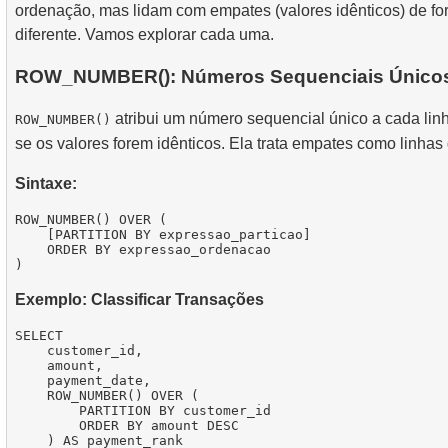
ordenação, mas lidam com empates (valores idênticos) de f
diferente. Vamos explorar cada uma.
ROW_NUMBER(): Números Sequenciais Único
atribui um número sequencial único a cada li
ROW_NUMBER()
se os valores forem idênticos. Ela trata empates como linhas 
Sintaxe:
ROW_NUMBER() OVER (

    [PARTITION BY expressao_particao]

    ORDER BY expressao_ordenacao

Exemplo: Classificar Transações
SELECT

    customer_id,

    amount,

    payment_date,

    ROW_NUMBER() OVER (

        PARTITION BY customer_id 

        ORDER BY amount DESC

    ) AS payment_rank
