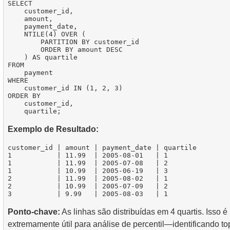
SELECT

    customer_id,

    amount,

    payment_date,

    NTILE(4) OVER (

        PARTITION BY customer_id 

        ORDER BY amount DESC

    ) AS quartile

FROM

    payment

WHERE

    customer_id IN (1, 2, 3)

ORDER BY

    customer_id,

Exemplo de Resultado:
customer_id | amount | payment_date | quartile

1           | 11.99  | 2005-08-01   | 1

1           | 11.99  | 2005-07-08   | 2

1           | 10.99  | 2005-06-19   | 3

2           | 11.99  | 2005-08-02   | 1

2           | 10.99  | 2005-07-09   | 2

Ponto-chave:
As linhas são distribuídas em 4 quartis. Isso é
extremamente útil para análise de percentil—identificando t