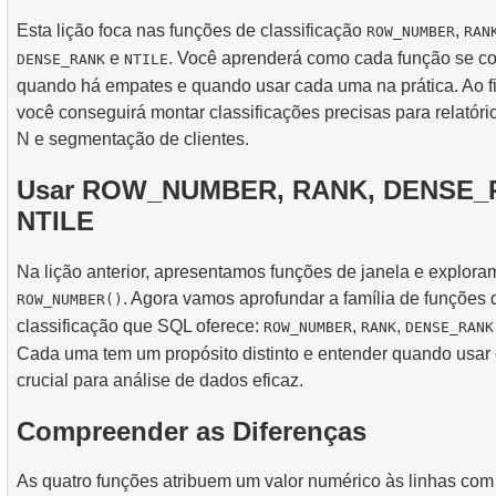
5.
Introducao aos indices SQL
Esta lição foca nas funções de classificação
,
ROW_NUMBER
RAN
3.
Mapa de Assentos da Aeronave
4.
Como os Índices B-tree Funcionam
e
. Você aprenderá como cada função se c
DENSE_RANK
NTILE
quando há empates e quando usar cada uma na prática. Ao fin
você conseguirá montar classificações precisas para relatórios
N e segmentação de clientes.
Usar ROW_NUMBER, RANK, DENSE_
NTILE
Na lição anterior, apresentamos funções de janela e explora
. Agora vamos aprofundar a família de funções 
ROW_NUMBER()
classificação que SQL oferece:
,
,
ROW_NUMBER
RANK
DENSE_RANK
Cada uma tem um propósito distinto e entender quando usar
crucial para análise de dados eficaz.
Compreender as Diferenças
As quatro funções atribuem um valor numérico às linhas com