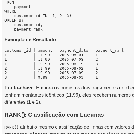
FROM

    payment

WHERE

    customer_id IN (1, 2, 3)

ORDER BY

    customer_id,

Exemplo de Resultado:
customer_id | amount | payment_date | payment_rank

1           | 11.99  | 2005-08-01   | 1

1           | 11.99  | 2005-07-08   | 2

1           | 10.99  | 2005-06-19   | 3

2           | 11.99  | 2005-08-02   | 1

2           | 10.99  | 2005-07-09   | 2

Ponto-chave:
Embora os primeiros dois pagamentos do clie
tenham montantes idênticos (11.99), eles recebem números d
diferentes (1 e 2).
RANK(): Classificação com Lacunas
atribui o mesmo classificação de linhas com valores 
RANK()