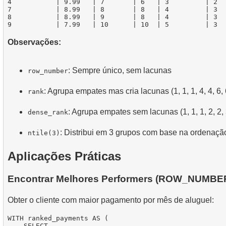
4           | 9.99   | 7       | 6   | 3         | 2

7           | 8.99   | 8       | 8   | 4         | 3

8           | 8.99   | 9       | 8   | 4         | 3

Observações:
: Sempre único, sem lacunas
row_number
: Agrupa empates mas cria lacunas (1, 1, 1, 4, 4, 6, 6
rank
: Agrupa empates sem lacunas (1, 1, 1, 2, 2, 3
dense_rank
: Distribui em 3 grupos com base na ordenaçã
ntile(3)
Aplicações Práticas
Encontrar Melhores Performers (ROW_NUMBE
Obter o cliente com maior pagamento por mês de aluguel:
WITH ranked_payments AS (

    SELECT
