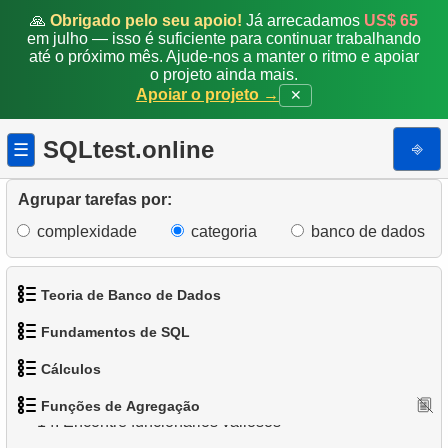
🙏
Obrigado pelo seu apoio!
Já arrecadamos
US$ 65
6.
O custo médio de aluguel de um filme por categoria
em julho — isso é suficiente para continuar trabalhando
até o próximo mês. Ajude-nos a manter o ritmo e apoiar
7.
Encontre a duração mínima, máxima e média do
o projeto ainda mais.
filme
Apoiar o projeto →
✕
8.
Encontre categorias de filmes longos
SQLtest.online
⎆
☰
9.
Encontre os filmes menos populares
Agrupar tarefas por:
10.
Encontre os clientes mais gastadores
complexidade
categoria
banco de dados
11.
Duração média de aluguel de filmes para cada
cliente
Teoria de Banco de Dados
Fundamentos de SQL
12.
Analise o pagamento mensal
1.
O que é um Banco de Dados?
Cálculos
13.
Encontre a distribuição de filmes por loja
1.
Obtenha os atores
2.
O que é SGBD?
Funções de Agregação
1.
Calcule o perímetro do círculo
14.
Encontre funcionários valiosos
2.
Organize os pinguins
3.
O que é SGBDR?